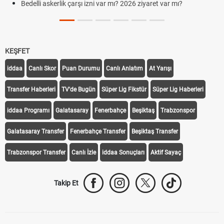
Bedelli askerlik çarşı izni var mı? 2026 ziyaret var mı?
KEŞFET
iddaa
Canlı Skor
Puan Durumu
Canlı Anlatım
At Yarışı
Transfer Haberleri
TV'de Bugün
Süper Lig Fikstür
Süper Lig Haberleri
iddaa Programı
Galatasaray
Fenerbahçe
Beşiktaş
Trabzonspor
Galatasaray Transfer
Fenerbahçe Transfer
Beşiktaş Transfer
Trabzonspor Transfer
Canlı İzle
iddaa Sonuçları
Aktif Sayaç
Takip Et