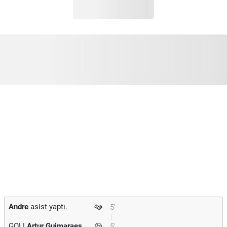
Andre
asist yaptı.
5'
GOL!
Artur Guimaraes
5'