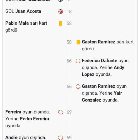
GOL
Juan Acosta
18'
Pablo Maia
sarı kart
58'
gördü
Gaston Ramirez
sarı kart
58'
gördü
Federico Dafonte
oyun
66'
dışında. Yerine
Andy
Lopez
oyunda.
Gaston Ramirez
oyun
66'
dışında. Yerine
Yair
Gonzalez
oyunda.
Ferreira
oyun dışında.
69'
Yerine
Pedro Ferreira
oyunda.
Andre
oyun dışında.
69'