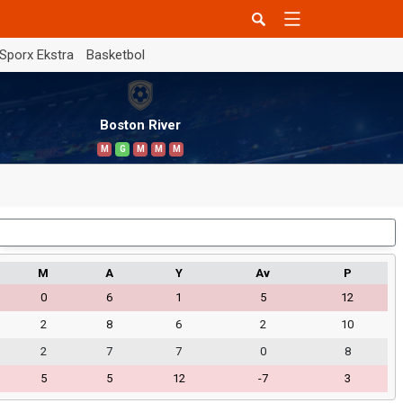
Sporx Ekstra
Basketbol
Boston River
M
G
M
M
M
Dış Saha
M
A
Y
Av
P
0
6
1
5
12
2
8
6
2
10
2
7
7
0
8
5
5
12
-7
3