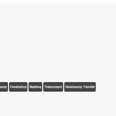
saray
Fenerbahçe
Beşiktaş
Trabzonspor
Galatasaray Transfer