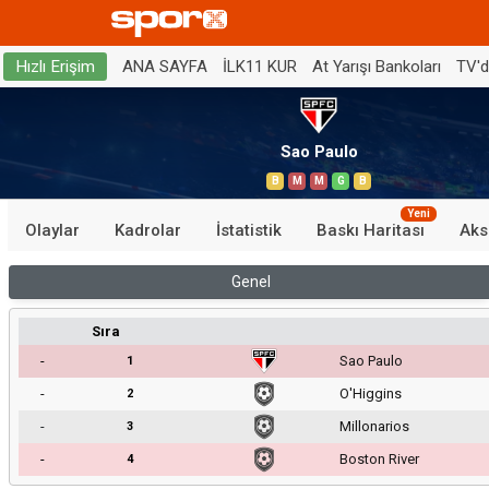
ANA SAYFA
İLK11 KUR
At Yarışı Bankoları
TV'
Hızlı Erişim
Sao Paulo
B
M
M
G
B
Yeni
Olaylar
Kadrolar
İstatistik
Baskı Haritası
Aks
Genel
Sıra
-
Sao Paulo
1
-
O'Higgins
2
-
Millonarios
3
-
Boston River
4