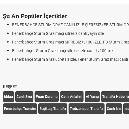
Şu An Popüler İçerikler
FENERBAHÇE STURM GRAZ CANLI İZLE ŞİFRESİZ (FB STURM GR
Fenerbahçe Sturm Graz maçı şifresiz canlı yayın izle
Fenerbahçe Sturm Graz maçı ŞİFRESİZ tv100 İZLE, FB Sturm Graz 
Fenerbahçe - Sturm Graz maçı şifresiz izle canlı tv100 linki
Fenerbahçe Sturm Graz ücretsiz izle, Fener Sturm Graz maçı canlı l
KEŞFET
iddaa
Canlı Skor
Puan Durumu
Canlı Anlatım
At Yarışı
Transfer Haberler
Fenerbahçe Transfer
Beşiktaş Transfer
Trabzonspor Transfer
Canlı İzle
id