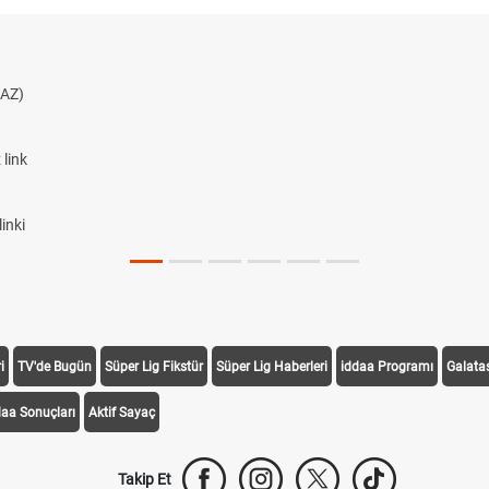
AZ)
link
inki
i
TV'de Bugün
Süper Lig Fikstür
Süper Lig Haberleri
iddaa Programı
Galata
daa Sonuçları
Aktif Sayaç
Takip Et