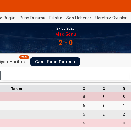
de Bugün
Puan Durumu
Fikstür
Son Haberler
Ücretsiz Oyunlar
27.05.2026
Maç Sonu
2 - 0
Yeni
iyon Haritası
Canlı Puan Durumu
İç Saha
Takım
O
G
B
6
3
3
6
3
1
6
2
2
6
1
0