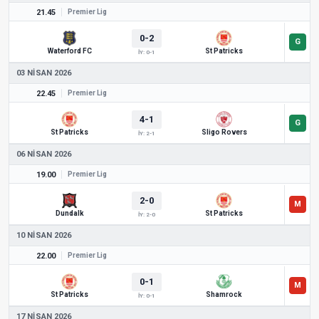
21.45
Premier Lig
0-2
Waterford FC
St Patricks
İY: 0-1
03 NISAN 2026
22.45
Premier Lig
4-1
St Patricks
Sligo Rovers
İY: 2-1
06 NISAN 2026
19.00
Premier Lig
2-0
Dundalk
St Patricks
İY: 2-0
10 NISAN 2026
22.00
Premier Lig
0-1
St Patricks
Shamrock
İY: 0-1
17 NISAN 2026