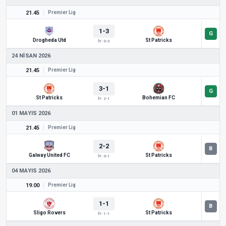
21.45
Premier Lig
1-3
Drogheda Utd
St Patricks
İY: 0-3
24 NISAN 2026
21.45
Premier Lig
3-1
St Patricks
Bohemian FC
İY: 2-1
01 MAYIS 2026
21.45
Premier Lig
2-2
Galway United FC
St Patricks
İY: 0-1
04 MAYIS 2026
19.00
Premier Lig
1-1
Sligo Rovers
St Patricks
İY: 1-1