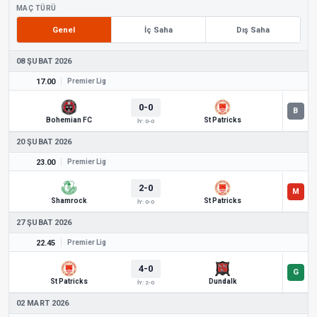
MAÇ TÜRÜ
Genel
İç Saha
Dış Saha
08 ŞUBAT 2026
17.00
Premier Lig
0-0
Bohemian FC
St Patricks
İY: 0-0
20 ŞUBAT 2026
23.00
Premier Lig
2-0
Shamrock
St Patricks
İY: 0-0
27 ŞUBAT 2026
22.45
Premier Lig
4-0
St Patricks
Dundalk
İY: 2-0
02 MART 2026