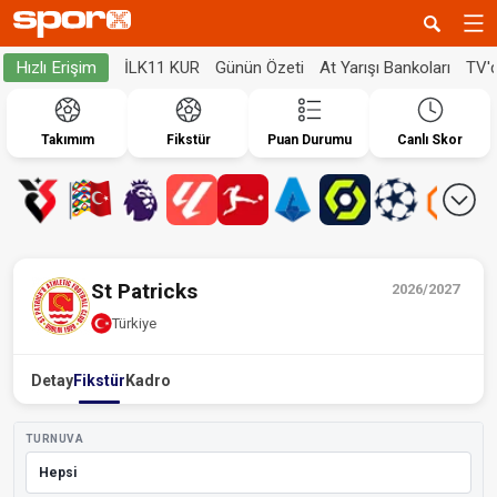
İLK11 KUR
Günün Özeti
At Yarışı Bankoları
TV'
Hızlı Erişim
Takımım
Fikstür
Puan Durumu
Canlı Skor
St Patricks
2026/2027
Türkiye
Detay
Fikstür
Kadro
TURNUVA