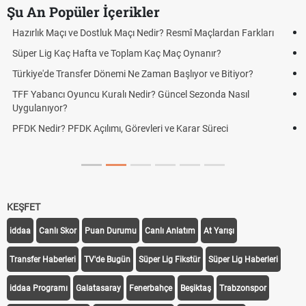
Şu An Popüler İçerikler
ı
Puan Durumunda AG, OM ve Diğer Kısaltmalar Ne Anlama Gelir?
Skor Ne Demek? Sporda Skor ve Sonuç Kavramları
Futbol Nasıl Oynanır? Temel Futbol Kuralları
Deplasman Golü Kuralı Nedir? Hangi Organizasyonlarda
Uygulanıyor?
DGS Sonuçları Ne Zaman Açıklanacak 2026? ÖSYM Sonuç
Tarihini Duyurdu
KEŞFET
iddaa
Canlı Skor
Puan Durumu
Canlı Anlatım
At Yarışı
Transfer Haberleri
TV'de Bugün
Süper Lig Fikstür
Süper Lig Haberleri
iddaa Programı
Galatasaray
Fenerbahçe
Beşiktaş
Trabzonspor