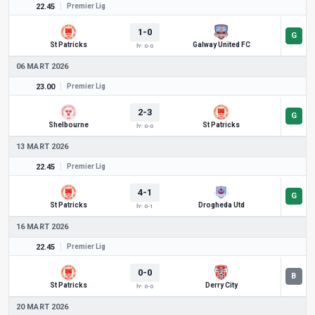
22.45
Premier Lig
1-0
St Patricks
Galway United FC
İY: 0-0
06 MART 2026
23.00
Premier Lig
2-3
Shelbourne
St Patricks
İY: 0-0
13 MART 2026
22.45
Premier Lig
4-1
St Patricks
Drogheda Utd
İY: 0-1
16 MART 2026
22.45
Premier Lig
0-0
St Patricks
Derry City
İY: 0-0
20 MART 2026