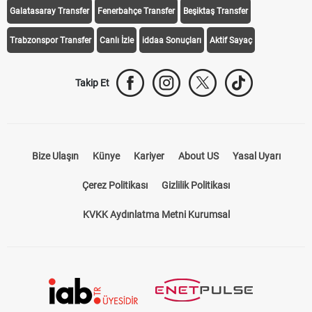
Galatasaray Transfer
Fenerbahçe Transfer
Beşiktaş Transfer
Trabzonspor Transfer
Canlı İzle
iddaa Sonuçları
Aktif Sayaç
Takip Et
Bize Ulaşın
Künye
Kariyer
About US
Yasal Uyarı
Çerez Politikası
Gizlilik Politikası
KVKK Aydınlatma Metni Kurumsal