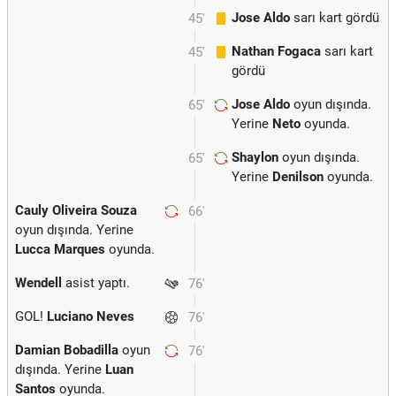
Jose Aldo
sarı kart gördü
45'
Nathan Fogaca
sarı kart
45'
gördü
Jose Aldo
oyun dışında.
65'
Yerine
Neto
oyunda.
Shaylon
oyun dışında.
65'
Yerine
Denilson
oyunda.
Cauly Oliveira Souza
66'
oyun dışında. Yerine
Lucca Marques
oyunda.
Wendell
asist yaptı.
76'
GOL!
Luciano Neves
76'
Damian Bobadilla
oyun
76'
dışında. Yerine
Luan
Santos
oyunda.