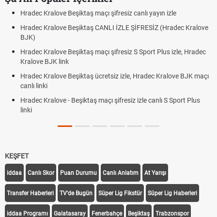
Hradec Kralove Beşiktaş maçı şifresiz canlı yayın izle
Hradec Kralove Beşiktaş CANLI İZLE ŞİFRESİZ (Hradec Kralove
BJK)
Hradec Kralove Beşiktaş maçı şifresiz S Sport Plus izle, Hradec
Kralove BJK link
Hradec Kralove Beşiktaş ücretsiz izle, Hradec Kralove BJK maçı
canlı linki
Hradec Kralove - Beşiktaş maçı şifresiz izle canlı S Sport Plus
linki
KEŞFET
iddaa
Canlı Skor
Puan Durumu
Canlı Anlatım
At Yarışı
Transfer Haberleri
TV'de Bugün
Süper Lig Fikstür
Süper Lig Haberleri
iddaa Programı
Galatasaray
Fenerbahçe
Beşiktaş
Trabzonspor