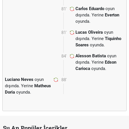
Carlos Eduardo
oyun
81'
dışında. Yerine
Everton
oyunda.
Lucas Oliveira
oyun
81'
dışında. Yerine
Tiquinho
Soares
oyunda.
Alesson Batista
oyun
84'
dışında. Yerine
Edson
Carioca
oyunda.
Luciano Neves
oyun
88'
dışında. Yerine
Matheus
Doria
oyunda.
Şu An Popüler İçerikler