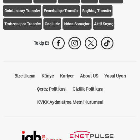
Galatasaray Transfer
Fenerbahçe Transfer
Beşiktaş Transfer
Trabzonspor Transfer
Canlı İzle
iddaa Sonuçları
Aktif Sayaç
Takip Et
Bize Ulaşın
Künye
Kariyer
About US
Yasal Uyarı
Çerez Politikası
Gizlilik Politikası
KVKK Aydınlatma Metni Kurumsal