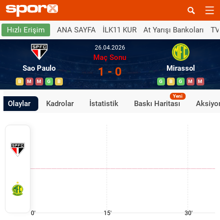
ANA SAYFA
İLK11 KUR
At Yarışı Bankoları
TV
Hızlı Erişim
26.04.2026
Maç Sonu
Sao Paulo
Mirassol
1 - 0
B
M
M
G
B
G
B
G
M
M
Yeni
Olaylar
Kadrolar
İstatistik
Baskı Haritası
Aksiyon
0'
15'
30'