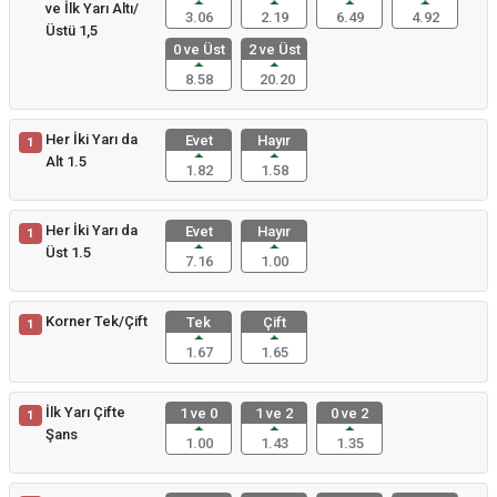
ve İlk Yarı Altı/
3.06
2.19
6.49
4.92
Üstü 1,5
0 ve Üst
2 ve Üst
8.58
20.20
Her İki Yarı da
Evet
Hayır
1
Alt 1.5
1.82
1.58
Her İki Yarı da
Evet
Hayır
1
Üst 1.5
7.16
1.00
Korner Tek/Çift
Tek
Çift
1
1.67
1.65
İlk Yarı Çifte
1 ve 0
1 ve 2
0 ve 2
1
Şans
1.00
1.43
1.35