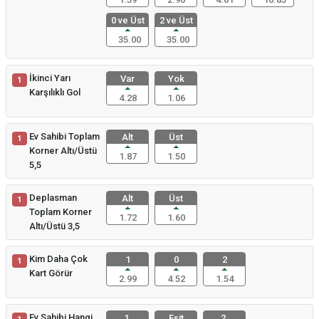
0 ve Üst
2 ve Üst
35.00
35.00
İkinci Yarı
Var
Yok
1
Karşılıklı Gol
4.28
1.06
Ev Sahibi Toplam
Alt
Üst
1
Korner Altı/Üstü
1.87
1.50
5,5
Deplasman
Alt
Üst
1
Toplam Korner
1.72
1.60
Altı/Üstü 3,5
Kim Daha Çok
1
0
2
1
Kart Görür
2.99
4.52
1.54
Ev Sahibi Hangi
1.
Eşit
2.