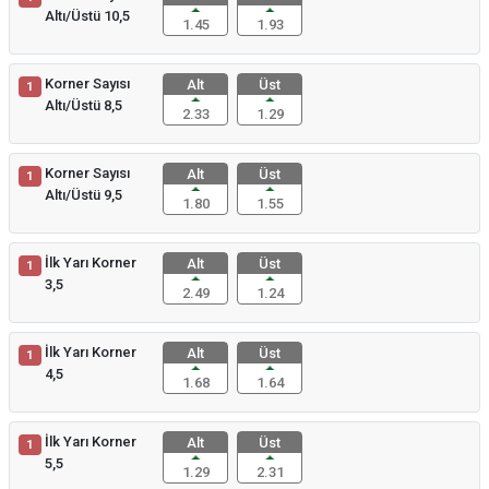
Altı/Üstü 10,5
1.45
1.93
Korner Sayısı
Alt
Üst
1
Altı/Üstü 8,5
2.33
1.29
Korner Sayısı
Alt
Üst
1
Altı/Üstü 9,5
1.80
1.55
İlk Yarı Korner
Alt
Üst
1
3,5
2.49
1.24
İlk Yarı Korner
Alt
Üst
1
4,5
1.68
1.64
İlk Yarı Korner
Alt
Üst
1
5,5
1.29
2.31