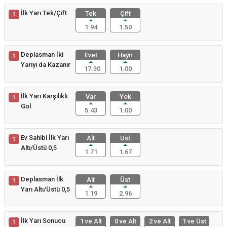
İlk Yarı Tek/Çift
Tek
Çift
1
1.94
1.50
Deplasman İki
Evet
Hayır
1
Yarıyı da Kazanır
17.30
1.00
İlk Yarı Karşılıklı
Var
Yok
1
Gol
5.43
1.00
Ev Sahibi İlk Yarı
Alt
Üst
1
Altı/Üstü 0,5
1.71
1.67
Deplasman İlk
Alt
Üst
1
Yarı Altı/Üstü 0,5
1.19
2.96
İlk Yarı Sonucu
1 ve Alt
0 ve Alt
2 ve Alt
1 ve Üst
1