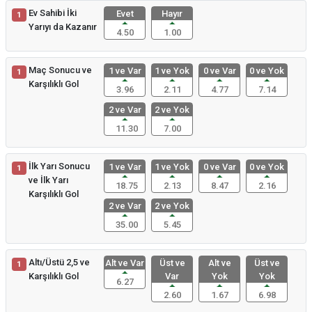
Ev Sahibi İki
Evet
Hayır
1
Yarıyı da Kazanır
4.50
1.00
Maç Sonucu ve
1 ve Var
1 ve Yok
0 ve Var
0 ve Yok
1
Karşılıklı Gol
3.96
2.11
4.77
7.14
2 ve Var
2 ve Yok
11.30
7.00
İlk Yarı Sonucu
1 ve Var
1 ve Yok
0 ve Var
0 ve Yok
1
ve İlk Yarı
18.75
2.13
8.47
2.16
Karşılıklı Gol
2 ve Var
2 ve Yok
35.00
5.45
Altı/Üstü 2,5 ve
Alt ve Var
Üst ve
Alt ve
Üst ve
1
Karşılıklı Gol
Var
Yok
Yok
6.27
2.60
1.67
6.98