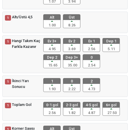
1.07
3.94
Altı/Üstü 4,5
Alt
Üst
1
1.00
8.26
Hangi Takım Kaç
Ev 3+
Ev 2
Ev 1
Dep 1
1
Farkla Kazanır
4.95
3.69
2.56
5.11
Dep 2
Dep 3+
0
15.65
35.00
2.54
İkinci Yarı
1
0
2
1
Sonucu
1.93
2.22
4.73
Toplam Gol
0-1 gol
2-3 gol
4-5 gol
6+ gol
1
2.56
1.82
4.87
27.50
Korner Sayısı
Alt
Üst
1