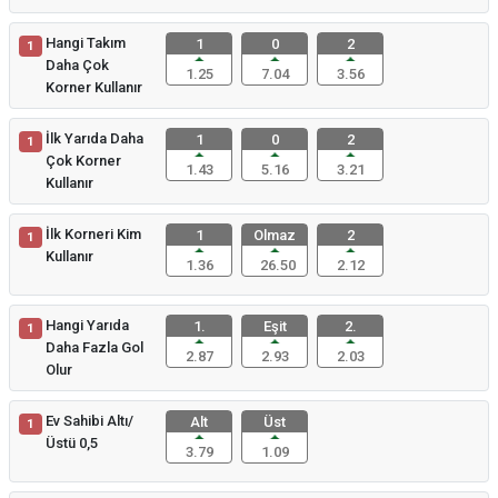
Hangi Takım
1
0
2
1
Daha Çok
1.25
7.04
3.56
Korner Kullanır
İlk Yarıda Daha
1
0
2
1
Çok Korner
1.43
5.16
3.21
Kullanır
İlk Korneri Kim
1
Olmaz
2
1
Kullanır
1.36
26.50
2.12
Hangi Yarıda
1.
Eşit
2.
1
Daha Fazla Gol
2.87
2.93
2.03
Olur
Ev Sahibi Altı/
Alt
Üst
1
Üstü 0,5
3.79
1.09