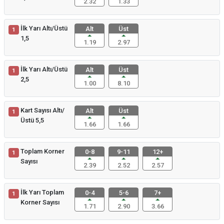
2.32
1.33
İlk Yarı Altı/Üstü
Alt
Üst
1
1,5
1.19
2.97
İlk Yarı Altı/Üstü
Alt
Üst
1
2,5
1.00
8.10
Kart Sayısı Altı/
Alt
Üst
1
Üstü 5,5
1.66
1.66
Toplam Korner
0-8
9-11
12+
1
Sayısı
2.39
2.52
2.57
İlk Yarı Toplam
0-4
5-6
7+
1
Korner Sayısı
1.71
2.90
3.66