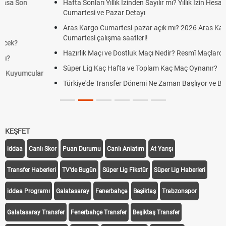
Hafta Sonları Yıllık İzinden Sayılır mı? Yıllık İzin Hesaplamasında
Cumartesi ve Pazar Detayı
Aras Kargo Cumartesi-pazar açık mı? 2026 Aras Kargo
Cumartesi çalışma saatleri!
Hazırlık Maçı ve Dostluk Maçı Nedir? Resmî Maçlardan Farkları
Süper Lig Kaç Hafta ve Toplam Kaç Maç Oynanır?
Türkiye'de Transfer Dönemi Ne Zaman Başlıyor ve Bitiyor?
KEŞFET
iddaa
Canlı Skor
Puan Durumu
Canlı Anlatım
At Yarışı
Transfer Haberleri
TV'de Bugün
Süper Lig Fikstür
Süper Lig Haberleri
iddaa Programı
Galatasaray
Fenerbahçe
Beşiktaş
Trabzonspor
Galatasaray Transfer
Fenerbahçe Transfer
Beşiktaş Transfer