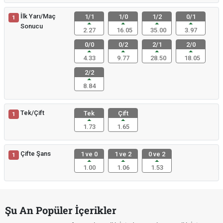
İlk Yarı/Maç
1/1
1/0
1/2
0/1
1
Sonucu
2.27
16.05
35.00
3.97
0/0
0/2
2/1
2/0
4.33
9.77
28.50
18.05
2/2
8.84
Tek/Çift
Tek
Çift
1
1.73
1.65
Çifte Şans
1 ve 0
1 ve 2
0 ve 2
1
1.00
1.06
1.53
Şu An Popüler İçerikler