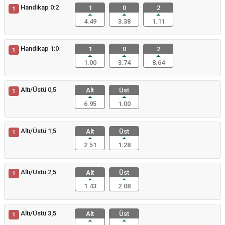
Handikap 0:2
1
0
2
1
4.49
3.38
1.11
Handikap 1:0
1
0
2
1
1.00
3.74
8.64
Altı/Üstü 0,5
Alt
Üst
1
6.95
1.00
Altı/Üstü 1,5
Alt
Üst
1
2.51
1.28
Altı/Üstü 2,5
Alt
Üst
1
1.43
2.08
Altı/Üstü 3,5
Alt
Üst
1