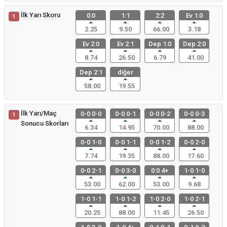
İlk Yarı Skoru
0:0
1:1
2:2
Ev 1:0
1
2.25
9.50
66.00
3.18
Ev 2:0
Ev 2:1
Dep 1:0
Dep 2:0
8.74
26.50
6.79
41.00
Dep 2:1
diğer
58.00
19.55
İlk Yarı/Maç
0-0 0-0
0-0 0-1
0-0 0-2
0-0 0-3
1
Sonucu Skorları
6.34
14.95
70.00
88.00
0-0 1-0
0-0 1-1
0-0 1-2
0-0 2-0
7.74
19.35
88.00
17.60
0-0 2-1
0-0 3-0
0:0 4+
1-0 1-0
53.00
62.00
53.00
9.68
1-0 1-1
1-0 1-2
1-0 2-0
1-0 2-1
20.25
88.00
11.45
26.50