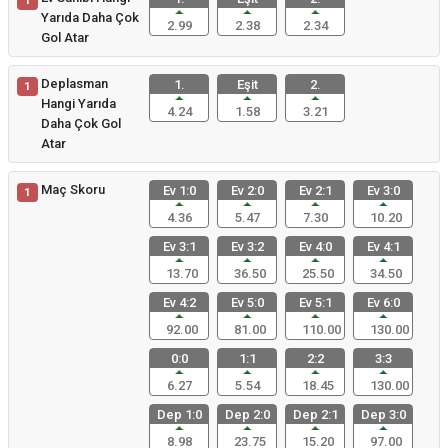
1
Yarıda Daha Çok
2.99
2.38
2.34
Gol Atar
Deplasman
1.
Eşit
2.
1
Hangi Yarıda
4.24
1.58
3.21
Daha Çok Gol
Atar
Maç Skoru
Ev 1:0
Ev 2:0
Ev 2:1
Ev 3:0
1
4.36
5.47
7.30
10.20
Ev 3:1
Ev 3:2
Ev 4:0
Ev 4:1
13.70
36.50
25.50
34.50
Ev 4:2
Ev 5:0
Ev 5:1
Ev 6:0
92.00
81.00
110.00
130.00
0:0
1:1
2:2
3:3
6.27
5.54
18.45
130.00
Dep 1:0
Dep 2:0
Dep 2:1
Dep 3:0
8.98
23.75
15.20
97.00