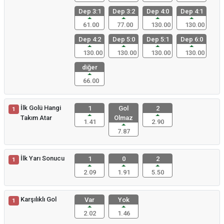
Dep 3:1
Dep 3:2
Dep 4:0
Dep 4:1
61.00
77.00
130.00
130.00
Dep 4:2
Dep 5:0
Dep 5:1
Dep 6:0
130.00
130.00
130.00
130.00
diğer
66.00
İlk Golü Hangi
1
Gol
2
1
Takım Atar
Olmaz
1.41
2.90
7.87
İlk Yarı Sonucu
1
0
2
1
2.09
1.91
5.50
Karşılıklı Gol
Var
Yok
1
2.02
1.46