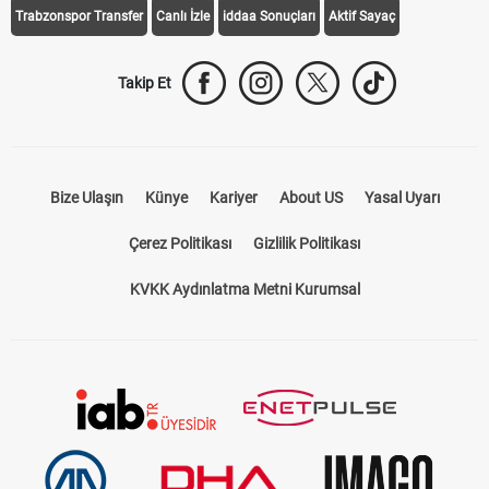
Trabzonspor Transfer
Canlı İzle
iddaa Sonuçları
Aktif Sayaç
Takip Et
Bize Ulaşın
Künye
Kariyer
About US
Yasal Uyarı
Çerez Politikası
Gizlilik Politikası
KVKK Aydınlatma Metni Kurumsal