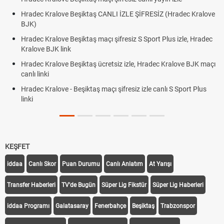
Hradec Kralove Beşiktaş CANLI İZLE ŞİFRESİZ (Hradec Kralove
BJK)
Hradec Kralove Beşiktaş maçı şifresiz S Sport Plus izle, Hradec
Kralove BJK link
Hradec Kralove Beşiktaş ücretsiz izle, Hradec Kralove BJK maçı
canlı linki
Hradec Kralove - Beşiktaş maçı şifresiz izle canlı S Sport Plus
linki
KEŞFET
iddaa
Canlı Skor
Puan Durumu
Canlı Anlatım
At Yarışı
Transfer Haberleri
TV'de Bugün
Süper Lig Fikstür
Süper Lig Haberleri
iddaa Programı
Galatasaray
Fenerbahçe
Beşiktaş
Trabzonspor