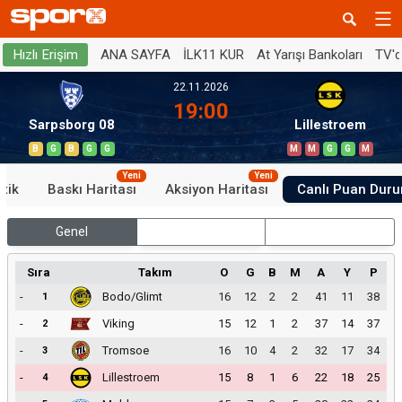
ANA SAYFA
İLK11 KUR
At Yarışı Bankoları
TV'
Hızlı Erişim
22.11.2026
19:00
Sarpsborg 08
Lillestroem
B
G
B
G
G
M
M
G
G
M
Yeni
Yeni
stik
Baskı Haritası
Aksiyon Haritası
Canlı Puan Dur
Genel
İç Saha
Dış Saha
Sıra
Takım
O
G
B
M
A
Y
P
-
Bodo/Glimt
16
12
2
2
41
11
38
1
-
Viking
15
12
1
2
37
14
37
2
-
Tromsoe
16
10
4
2
32
17
34
3
-
Lillestroem
15
8
1
6
22
18
25
4