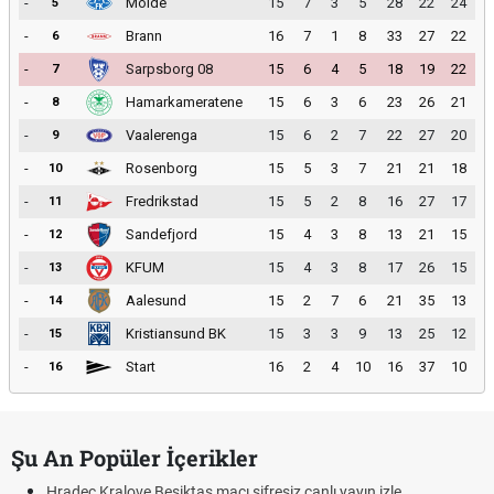
-
Molde
15
7
3
5
28
22
24
5
-
Brann
16
7
1
8
33
27
22
6
-
Sarpsborg 08
15
6
4
5
18
19
22
7
-
Hamarkameratene
15
6
3
6
23
26
21
8
-
Vaalerenga
15
6
2
7
22
27
20
9
-
Rosenborg
15
5
3
7
21
21
18
10
-
Fredrikstad
15
5
2
8
16
27
17
11
-
Sandefjord
15
4
3
8
13
21
15
12
-
KFUM
15
4
3
8
17
26
15
13
-
Aalesund
15
2
7
6
21
35
13
14
-
Kristiansund BK
15
3
3
9
13
25
12
15
-
Start
16
2
4
10
16
37
10
16
Şu An Popüler İçerikler
Hradec Kralove Beşiktaş maçı şifresiz canlı yayın izle