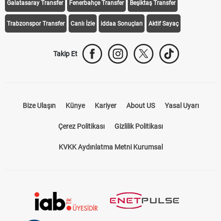
Galatasaray Transfer
Fenerbahçe Transfer
Beşiktaş Transfer
Trabzonspor Transfer
Canlı İzle
iddaa Sonuçları
Aktif Sayaç
Takip Et
Bize Ulaşın
Künye
Kariyer
About US
Yasal Uyarı
Çerez Politikası
Gizlilik Politikası
KVKK Aydınlatma Metni Kurumsal