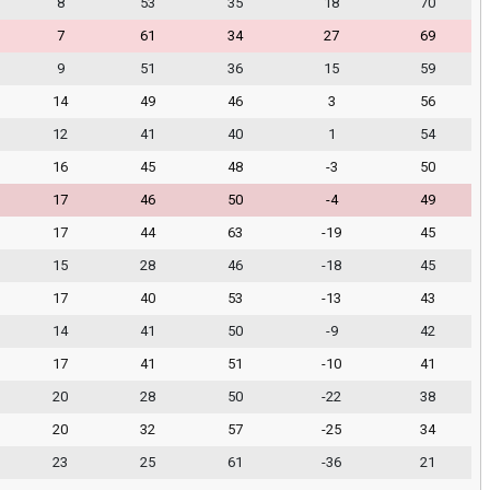
8
53
35
18
70
7
61
34
27
69
9
51
36
15
59
14
49
46
3
56
12
41
40
1
54
16
45
48
-3
50
17
46
50
-4
49
17
44
63
-19
45
15
28
46
-18
45
17
40
53
-13
43
14
41
50
-9
42
17
41
51
-10
41
20
28
50
-22
38
20
32
57
-25
34
23
25
61
-36
21