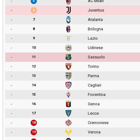
-
AC Milan
5
-
Juventus
6
-
Atalanta
7
-
Bologna
8
-
Lazio
9
-
Udinese
10
-
Sassuolo
11
-
Torino
12
-
Parma
13
-
Cagliari
14
-
Fiorentina
15
-
Genoa
16
-
Lecce
17
-
Cremonese
18
-
Verona
19