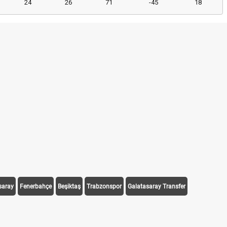
24
26
71
-45
18
saray
Fenerbahçe
Beşiktaş
Trabzonspor
Galatasaray Transfer