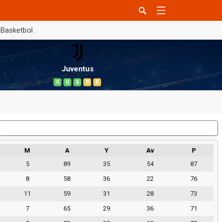
Basketbol
Juventus
G
G
G
B
B
Dış Saha
M
A
Y
Av
P
5
89
35
54
87
8
58
36
22
76
11
59
31
28
73
7
65
29
36
71