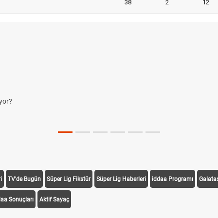
38
2
12
yor?
i
TV'de Bugün
Süper Lig Fikstür
Süper Lig Haberleri
iddaa Programı
Galata
daa Sonuçları
Aktif Sayaç