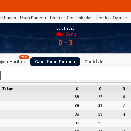
de Bugün
Puan Durumu
Fikstür
Son Haberler
Ücretsiz Oyunlar
06.01.2026
Maç Sonu
0 - 3
Yeni
iyon Haritası
Canlı Puan Durumu
Canlı İzle
İç Saha
Takım
O
G
B
38
27
6
38
23
7
38
23
4
38
20
11