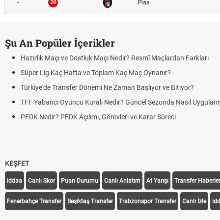
-
Pisa
20
Şu An Popüler İçerikler
Hazırlık Maçı ve Dostluk Maçı Nedir? Resmî Maçlardan Farkları
Süper Lig Kaç Hafta ve Toplam Kaç Maç Oynanır?
Türkiye'de Transfer Dönemi Ne Zaman Başlıyor ve Bitiyor?
TFF Yabancı Oyuncu Kuralı Nedir? Güncel Sezonda Nasıl Uygulanı
PFDK Nedir? PFDK Açılımı, Görevleri ve Karar Süreci
KEŞFET
iddaa
Canlı Skor
Puan Durumu
Canlı Anlatım
At Yarışı
Transfer Haberler
Fenerbahçe Transfer
Beşiktaş Transfer
Trabzonspor Transfer
Canlı İzle
id