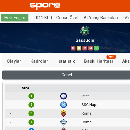
İLK11 KUR
Günün Özeti
At Yarışı Bankoları
TV'
Hızlı Erişim
Sassuolo
M
B
M
M
G
Yeni
Olaylar
Kadrolar
İstatistik
Baskı Haritası
Aks
Genel
Sıra
-
Inter
1
-
SSC Napoli
2
-
Roma
3
-
Como
4