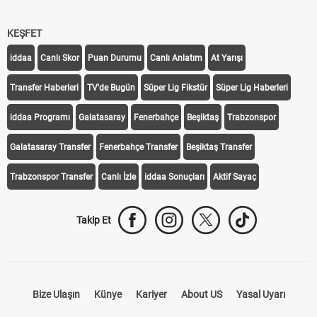
KEŞFET
iddaa
Canlı Skor
Puan Durumu
Canlı Anlatım
At Yarışı
Transfer Haberleri
TV'de Bugün
Süper Lig Fikstür
Süper Lig Haberleri
iddaa Programı
Galatasaray
Fenerbahçe
Beşiktaş
Trabzonspor
Galatasaray Transfer
Fenerbahçe Transfer
Beşiktaş Transfer
Trabzonspor Transfer
Canlı İzle
iddaa Sonuçları
Aktif Sayaç
Takip Et
Bize Ulaşın
Künye
Kariyer
About US
Yasal Uyarı