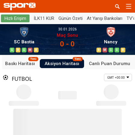
İLK11 KUR
Günün Özeti
At Yarışı Bankoları
TV'
Hızlı Erişim
30.01.2026
Maç Sonu
SC Bastia
Nancy
0 - 0
G
B
G
M
B
B
M
G
G
B
Yeni
Yeni
Baskı Haritası
Aksiyon Haritası
Canlı Puan Durumu
FUTBOL
GMT +00:00