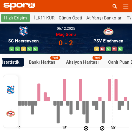
İLK11 KUR
Günün Özeti
At Yarışı Bankoları
TV
Hızlı Erişim
06.12.2025
Maç Sonu
SC Heerenveen
PSV Eindhoven
0 - 2
G
G
B
G
G
B
M
G
M
G
Yeni
Yeni
İstatistik
Baskı Haritası
Aksiyon Haritası
Canlı Puan
0'
15'
30'