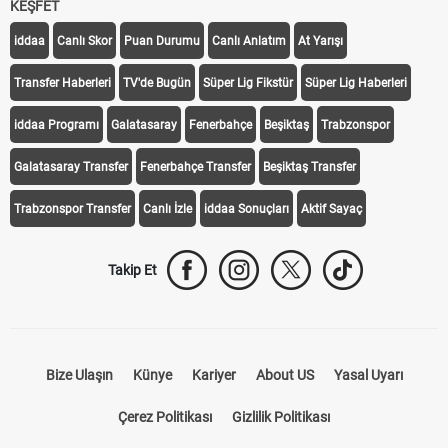
KEŞFET
iddaa
Canlı Skor
Puan Durumu
Canlı Anlatım
At Yarışı
Transfer Haberleri
TV'de Bugün
Süper Lig Fikstür
Süper Lig Haberleri
iddaa Programı
Galatasaray
Fenerbahçe
Beşiktaş
Trabzonspor
Galatasaray Transfer
Fenerbahçe Transfer
Beşiktaş Transfer
Trabzonspor Transfer
Canlı İzle
iddaa Sonuçları
Aktif Sayaç
Takip Et
Bize Ulaşın
Künye
Kariyer
About US
Yasal Uyarı
Çerez Politikası
Gizlilik Politikası