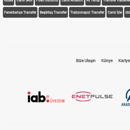
iddaa
Canlı Skor
Puan Durumu
Canlı Anlatım
At Yarışı
Transfer Haberler
Fenerbahçe Transfer
Beşiktaş Transfer
Trabzonspor Transfer
Canlı İzle
id
Bize Ulaşın
Künye
Kariye