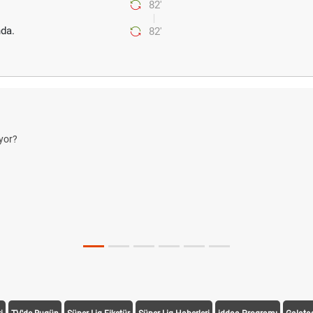
82'
da.
82'
yor?