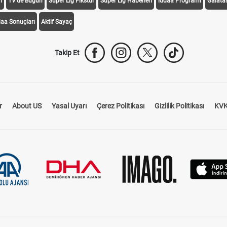
i
TV'de Bugün
Süper Lig Fikstür
Süper Lig Haberleri
iddaa Programı
Galata
daa Sonuçları
Aktif Sayaç
Takip Et
r
About US
Yasal Uyarı
Çerez Politikası
Gizlilik Politikası
KVK