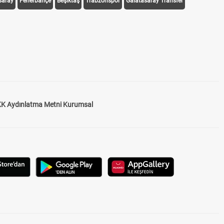
saray
Fenerbahçe
Beşiktaş
Trabzonspor
Galatasaray Transfer
K Aydınlatma Metni Kurumsal