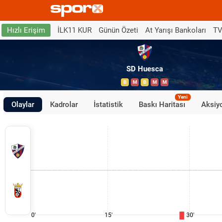
İLK11 KUR
Günün Özeti
At Yarışı Bankoları
TV
Hızlı Erişim
SD Huesca
B
M
B
M
M
Yeni
Olaylar
Kadrolar
İstatistik
Baskı Haritası
Aksiyo
0'
15'
30'