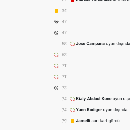
34'
47'
47'
Jose Campana
oyun dışında
58'
63'
71'
71'
73'
Kialy Abdoul Kone
oyun dışı
74'
Yann Bodiger
oyun dışında.
74'
Jamelli
sarı kart gördü
79'