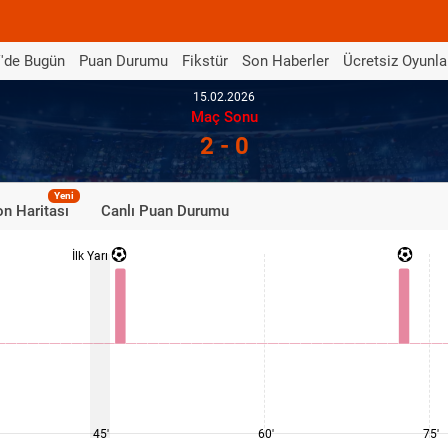
'de Bugün
Puan Durumu
Fikstür
Son Haberler
Ücretsiz Oyunla
15.02.2026
Maç Sonu
2 - 0
Yeni
n Haritası
Canlı Puan Durumu
İlk Yarı
45'
60'
75'