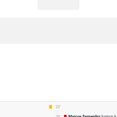
22'
Marcos Fernandez
kırmızı k
29'