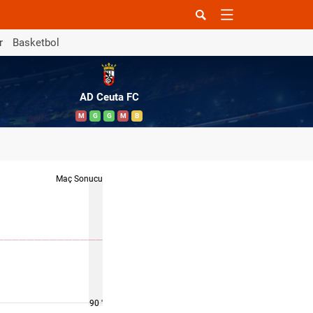
r
Basketbol
AD Ceuta FC
M
G
G
M
B
Maç Sonucu
90 '