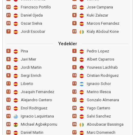
Francisco Portillo
Jose Campana
20
20
Daniel Ojeda
Kuki Zalazar
21
8
Oscar Sielva
Marcos Fernandez
23
9
Jordi Escobar
Kialy Abdoul Kone
7
22
Yedekler
Pina
Pedro Lopez
5
1
Javi Mier
Albert Caparros
6
4
Jordi Martin
Youness Lachhab
8
5
Sergi Enrich
Cristian Rodriguez
9
10
Liberto
Ignacio Schor
11
11
Joaquin Fernandez
Marino Illesca
12
12
Alejandro Cantero
Gonzalo Almenara
15
17
Enol Rodriguez
Yago Cantero
18
24
Ignacio Laquintana
Salvi Sanchez
19
25
Michael Agbekpornu
Aboubacar Bassinga
22
26
Daniel Martin
Marc Domenech
30
27