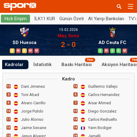
İLK11 KUR
Günün Özeti
At Yarışı Bankoları
TV'
Hızlı Erişim
15.02.2026
Maç Sonu
SD Huesca
AD Ceuta FC
2 - 0
B
M
B
M
M
G
M
G
G
M
Yeni
Yen
Kadrolar
İstatistik
Baskı Haritası
Aksiyon Haritası
Kadro
Dani Jimenez
Guillermo Vallejo
13
13
Toni Abad
Carlos Hernandez
2
6
Alvaro Carrillo
Aisar Ahmed
4
7
Jorge Pulido
Diego Gonzalez
14
15
Julio Alonso
Carlos Redruello
17
16
Jaime Seoane
Yann Bodiger
10
14
Jesus Alvarez
Jamelli
16
19