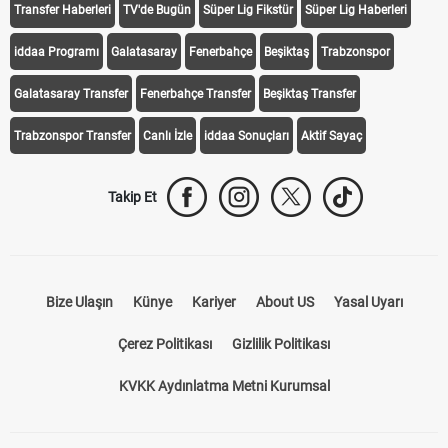
Transfer Haberleri
TV'de Bugün
Süper Lig Fikstür
Süper Lig Haberleri
iddaa Programı
Galatasaray
Fenerbahçe
Beşiktaş
Trabzonspor
Galatasaray Transfer
Fenerbahçe Transfer
Beşiktaş Transfer
Trabzonspor Transfer
Canlı İzle
iddaa Sonuçları
Aktif Sayaç
Takip Et
Bize Ulaşın
Künye
Kariyer
About US
Yasal Uyarı
Çerez Politikası
Gizlilik Politikası
KVKK Aydınlatma Metni Kurumsal