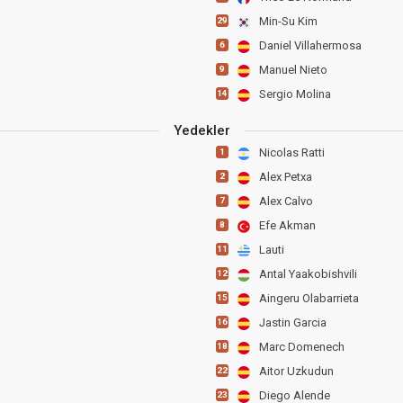
Min-Su Kim
29
Daniel Villahermosa
6
Manuel Nieto
9
Sergio Molina
14
Yedekler
Nicolas Ratti
1
Alex Petxa
2
Alex Calvo
7
Efe Akman
8
Lauti
11
Antal Yaakobishvili
12
Aingeru Olabarrieta
15
Jastin Garcia
16
Marc Domenech
18
Aitor Uzkudun
22
Diego Alende
23