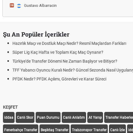
Gustavo Albarracin
38
Şu An Popüler İçerikler
Hazırlık Maçı ve Dostluk Maçı Nedir? Resmî Maçlardan Farkları
Süper Lig Kaç Hafta ve Toplam Kaç Maç Oynanır?
Türkiye'de Transfer Dönemi Ne Zaman Başlıyor ve Bitiyor?
TFF Yabancı Oyuncu Kuralı Nedir? Güncel Sezonda Nasıl Uygulanıyor?
PFDK Nedir? PFDK Açılımı, Görevleri ve Karar Süreci
KEŞFET
iddaa
Canlı Skor
Puan Durumu
Canlı Anlatım
At Yarışı
Transfer Haberler
Fenerbahçe Transfer
Beşiktaş Transfer
Trabzonspor Transfer
Canlı İzle
id