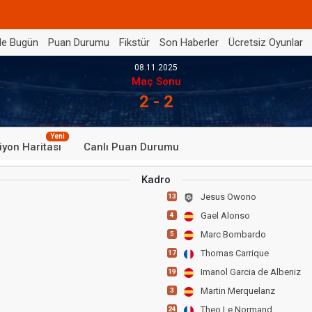
de Bugün
Puan Durumu
Fikstür
Son Haberler
Ücretsiz Oyunlar
08.11.2025
Maç Sonu
2 - 2
Yeni
iyon Haritası
Canlı Puan Durumu
Kadro
Jesus Owono
13
Gael Alonso
4
Marc Bombardo
5
Thomas Carrique
17
Imanol Garcia de Albeniz
19
Martin Merquelanz
3
Theo Le Normand
24