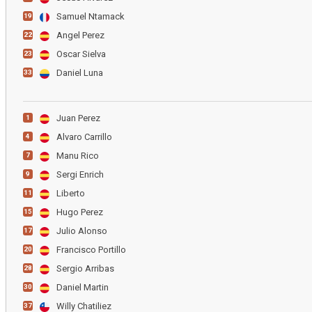
Samuel Ntamack
19
Angel Perez
22
Oscar Sielva
23
Daniel Luna
33
Juan Perez
1
Alvaro Carrillo
4
Manu Rico
7
Sergi Enrich
9
Liberto
11
Hugo Perez
15
Julio Alonso
17
Francisco Portillo
20
Sergio Arribas
28
Daniel Martin
30
Willy Chatiliez
37