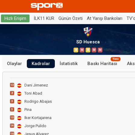
İLK11 KUR
Günün Özeti
At Yarışı Bankoları
TV'
Hızlı Erişim
SD Huesca
B
M
B
M
M
Yeni
Olaylar
Kadrolar
İstatistik
Baskı Haritası
Aks
Dani Jimenez
13
Toni Abad
2
Rodrigo Abajas
3
Pina
5
Iker Kortajarena
10
Jorge Pulido
14
Jesus Alvarez
16