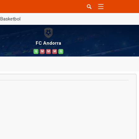
Basketbol
FC Andorra
G
M
M
M
G