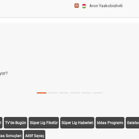
Aron Yaakobishvili
25
i
TV'de Bugün
Süper Lig Fikstür
Süper Lig Haberleri
iddaa Programı
Galata
daa Sonuçları
Aktif Sayaç