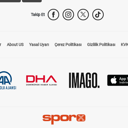
Takip Et
r
About US
Yasal Uyarı
Çerez Politikası
Gizlilik Politikası
KVK