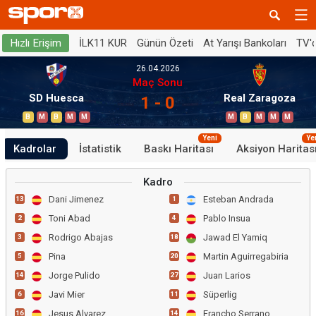
İLK11 KUR
Günün Özeti
At Yarışı Bankoları
TV'
Hızlı Erişim
26.04.2026
Maç Sonu
SD Huesca
Real Zaragoza
1 - 0
B
M
B
M
M
M
B
M
M
M
Yeni
Ye
Kadrolar
İstatistik
Baskı Haritası
Aksiyon Haritas
Kadro
Dani Jimenez
Esteban Andrada
13
1
Toni Abad
Pablo Insua
2
4
Rodrigo Abajas
Jawad El Yamiq
3
18
Pina
Martin Aguirregabiria
5
20
Jorge Pulido
Juan Larios
14
27
Javi Mier
Süperlig
6
11
Jesus Alvarez
Francho Serrano
16
14