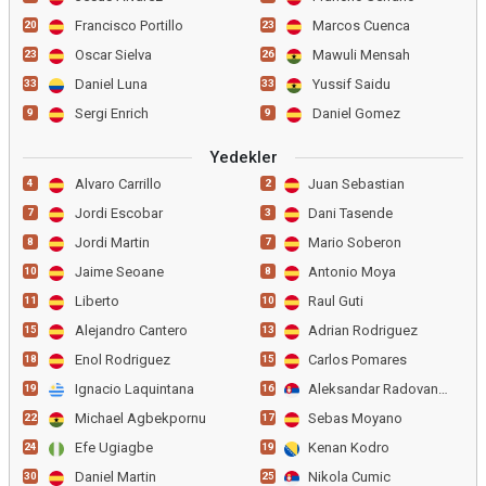
Francisco Portillo
Marcos Cuenca
20
23
Oscar Sielva
Mawuli Mensah
23
26
Daniel Luna
Yussif Saidu
33
33
Sergi Enrich
Daniel Gomez
9
9
Yedekler
Alvaro Carrillo
Juan Sebastian
4
2
Jordi Escobar
Dani Tasende
7
3
Jordi Martin
Mario Soberon
8
7
Jaime Seoane
Antonio Moya
10
8
Liberto
Raul Guti
11
10
Alejandro Cantero
Adrian Rodriguez
15
13
Enol Rodriguez
Carlos Pomares
18
15
Ignacio Laquintana
Aleksandar Radovanovic
19
16
Michael Agbekpornu
Sebas Moyano
22
17
Efe Ugiagbe
Kenan Kodro
24
19
Daniel Martin
Nikola Cumic
30
25