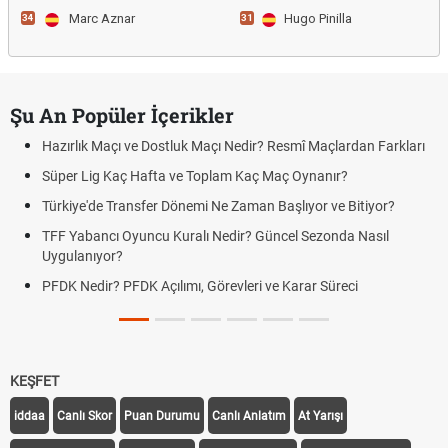
Marc Aznar
Hugo Pinilla
34
31
Şu An Popüler İçerikler
Hazırlık Maçı ve Dostluk Maçı Nedir? Resmî Maçlardan Farkları
Süper Lig Kaç Hafta ve Toplam Kaç Maç Oynanır?
Türkiye'de Transfer Dönemi Ne Zaman Başlıyor ve Bitiyor?
TFF Yabancı Oyuncu Kuralı Nedir? Güncel Sezonda Nasıl
Uygulanıyor?
PFDK Nedir? PFDK Açılımı, Görevleri ve Karar Süreci
KEŞFET
iddaa
Canlı Skor
Puan Durumu
Canlı Anlatım
At Yarışı