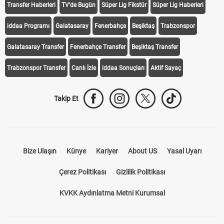
Transfer Haberleri
TV'de Bugün
Süper Lig Fikstür
Süper Lig Haberleri
iddaa Programı
Galatasaray
Fenerbahçe
Beşiktaş
Trabzonspor
Galatasaray Transfer
Fenerbahçe Transfer
Beşiktaş Transfer
Trabzonspor Transfer
Canlı İzle
iddaa Sonuçları
Aktif Sayaç
Takip Et
Bize Ulaşın
Künye
Kariyer
About US
Yasal Uyarı
Çerez Politikası
Gizlilik Politikası
KVKK Aydınlatma Metni Kurumsal