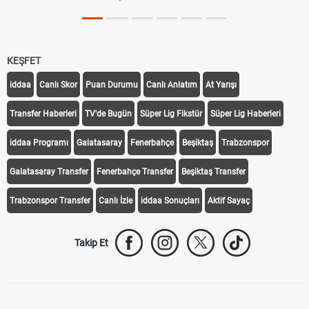
KEŞFET
iddaa
Canlı Skor
Puan Durumu
Canlı Anlatım
At Yarışı
Transfer Haberleri
TV'de Bugün
Süper Lig Fikstür
Süper Lig Haberleri
iddaa Programı
Galatasaray
Fenerbahçe
Beşiktaş
Trabzonspor
Galatasaray Transfer
Fenerbahçe Transfer
Beşiktaş Transfer
Trabzonspor Transfer
Canlı İzle
iddaa Sonuçları
Aktif Sayaç
Takip Et