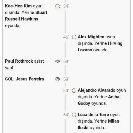
Kee-Hee Kim
oyun
34'
dışında. Yerine
Stuart
Russell Hawkins
oyunda.
Alex Mighten
oyun
46'
dışında. Yerine
Hirving
Lozano
oyunda.
Paul Rothrock
asist
58'
yaptı.
GOL!
Jesus Ferreira
58'
Alejandro Alvarado
oyun
60'
dışında. Yerine
Anibal
Godoy
oyunda.
Luca de la Torre
oyun
64'
dışında. Yerine
Milan
Iloski
oyunda.