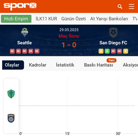
İLK11 KUR
Günün Özeti
At Yarışı Bankoları
TV
Hızlı Erişim
29.05.2025
Maç Sonu
Seattle
San Diego FC
1 - 0
M
M
M
M
M
B
G
M
M
B
Yeni
Olaylar
Kadrolar
İstatistik
Baskı Haritası
Aksiyon
0'
15'
30'