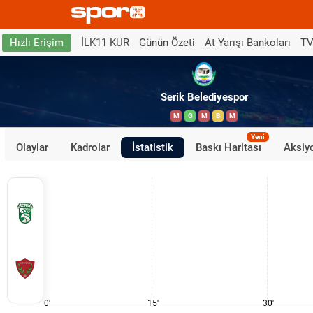
İLK11 KUR
Günün Özeti
At Yarışı Bankoları
TV
Hızlı Erişim
Serik Belediyespor
M
G
M
B
M
Yeni
Olaylar
Kadrolar
İstatistik
Baskı Haritası
Aksiyo
0'
15'
30'