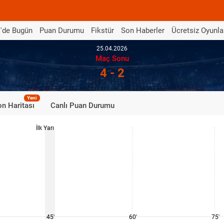
'de Bugün
Puan Durumu
Fikstür
Son Haberler
Ücretsiz Oyunla
25.04.2026
Maç Sonu
4 - 2
Yeni
n Haritası
Canlı Puan Durumu
İlk Yarı
45'
60'
75'