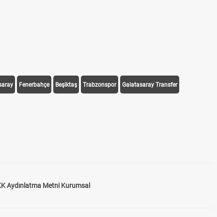
saray
Fenerbahçe
Beşiktaş
Trabzonspor
Galatasaray Transfer
K Aydınlatma Metni Kurumsal