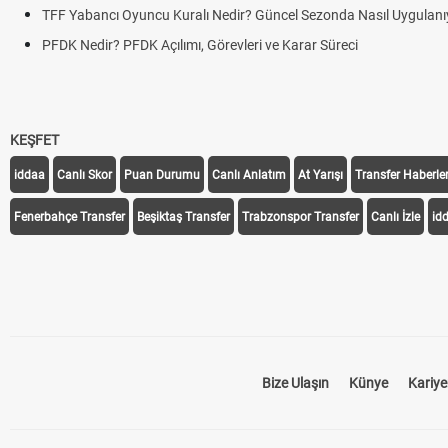
TFF Yabancı Oyuncu Kuralı Nedir? Güncel Sezonda Nasıl Uygulanı
PFDK Nedir? PFDK Açılımı, Görevleri ve Karar Süreci
KEŞFET
iddaa
Canlı Skor
Puan Durumu
Canlı Anlatım
At Yarışı
Transfer Haberler
Fenerbahçe Transfer
Beşiktaş Transfer
Trabzonspor Transfer
Canlı İzle
id
Bize Ulaşın
Künye
Kariye