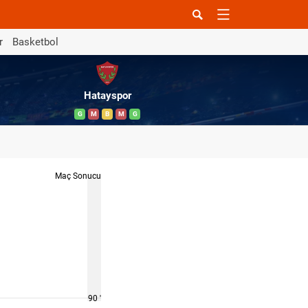
r
Basketbol
Hatayspor
G
M
B
M
G
Maç Sonucu
90 '