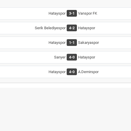
Hatayspor
3-1
Vanspor FK
Serik Belediyespor
4-2
Hatayspor
Hatayspor
1-1
Sakaryaspor
Sarıyer
4-0
Hatayspor
Hatayspor
4-0
A.Demirspor