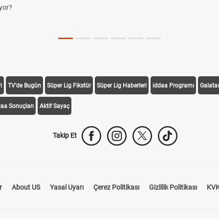
yor?
i
TV'de Bugün
Süper Lig Fikstür
Süper Lig Haberleri
iddaa Programı
Galata
daa Sonuçları
Aktif Sayaç
Takip Et
r
About US
Yasal Uyarı
Çerez Politikası
Gizlilik Politikası
KVK