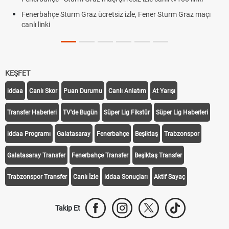
Fenerbahçe Sturm Graz ücretsiz izle, Fener Sturm Graz maçı
canlı linki
KEŞFET
iddaa
Canlı Skor
Puan Durumu
Canlı Anlatım
At Yarışı
Transfer Haberleri
TV'de Bugün
Süper Lig Fikstür
Süper Lig Haberleri
iddaa Programı
Galatasaray
Fenerbahçe
Beşiktaş
Trabzonspor
Galatasaray Transfer
Fenerbahçe Transfer
Beşiktaş Transfer
Trabzonspor Transfer
Canlı İzle
iddaa Sonuçları
Aktif Sayaç
Takip Et