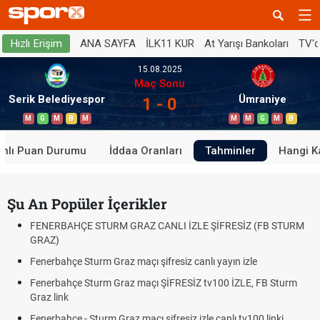
ANA SAYFA
İLK11 KUR
At Yarışı Bankoları
TV'
Hızlı Erişim
15.08.2025
Maç Sonu
Serik Belediyespor
Ümraniye
1 - 0
M
G
M
B
M
M
M
G
M
B
anlı Puan Durumu
İddaa Oranları
Tahminler
Hangi K
Şu An Popüler İçerikler
FENERBAHÇE STURM GRAZ CANLI İZLE ŞİFRESİZ (FB STURM
GRAZ)
Fenerbahçe Sturm Graz maçı şifresiz canlı yayın izle
Fenerbahçe Sturm Graz maçı ŞİFRESİZ tv100 İZLE, FB Sturm
Graz link
Fenerbahçe - Sturm Graz maçı şifresiz izle canlı tv100 linki