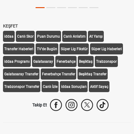
KEŞFET
iddaa
Canlı Skor
Puan Durumu
Canlı Anlatım
At Yarışı
Transfer Haberleri
TV'de Bugün
Süper Lig Fikstür
Süper Lig Haberleri
iddaa Programı
Galatasaray
Fenerbahçe
Beşiktaş
Trabzonspor
Galatasaray Transfer
Fenerbahçe Transfer
Beşiktaş Transfer
Trabzonspor Transfer
Canlı İzle
iddaa Sonuçları
Aktif Sayaç
Takip Et