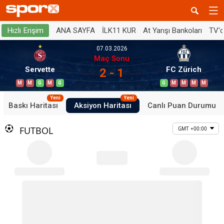
ANA SAYFA
İLK11 KUR
At Yarışı Bankoları
TV'
Hızlı Erişim
07.03.2026
Maç Sonu
Servette
FC Zürich
2 - 1
M
M
G
M
G
G
M
M
M
M
Yeni
Yeni
Baskı Haritası
Aksiyon Haritası
Canlı Puan Durumu
FUTBOL
GMT +00:00