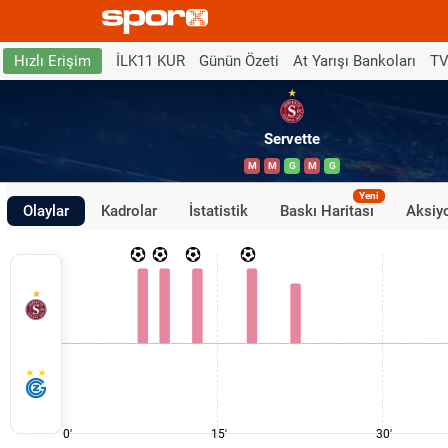
İLK11 KUR
Günün Özeti
At Yarışı Bankoları
TV
Hızlı Erişim
Servette
M
M
G
M
G
Yeni
Olaylar
Kadrolar
İstatistik
Baskı Haritası
Aksiyo
0'
15'
30'