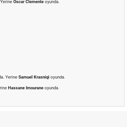
 Yerine
Oscar Clemente
oyunda.
da. Yerine
Samuel Krasniqi
oyunda.
rine
Hassane Imourane
oyunda.