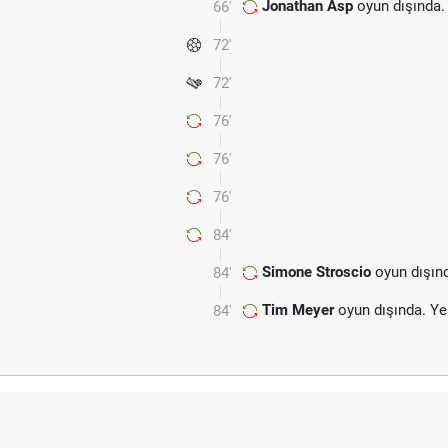
Jonathan Asp
oyun dışında.
66'
72'
72'
76'
76'
76'
84'
Simone Stroscio
oyun dışın
84'
Tim Meyer
oyun dışında. Ye
84'