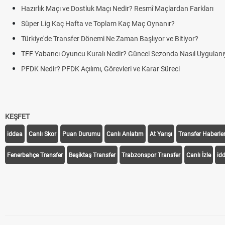
Puan Durumunda AG, OM 
Skor Ne Demek? Sporda 
Futbol Nasıl Oynanır? Te
Deplasman Golü Kuralı 
DGS Sonuçları Ne Zama
KEŞFET
iddaa
Canlı Skor
Puan Durumu
Canlı Anlatım
At Yarışı
Transfer Haberler
Fenerbahçe Transfer
Beşiktaş Transfer
Trabzonspor Transfer
Canlı İzle
id