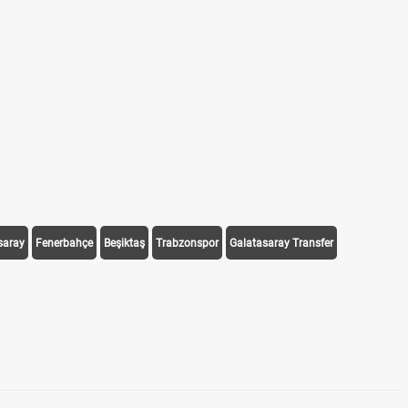
saray
Fenerbahçe
Beşiktaş
Trabzonspor
Galatasaray Transfer