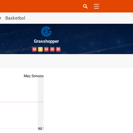
r
Basketbol
Grasshopper
M
B
M
M
M
Maç Sonucu
90 '