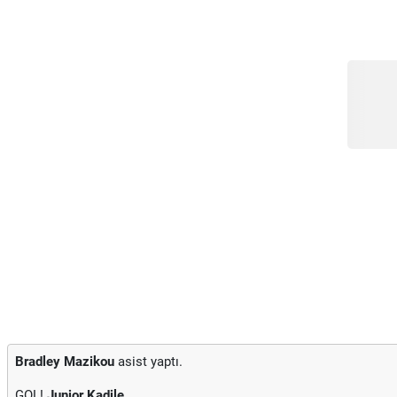
Bradley Mazikou
asist yaptı.
GOL!
Junior Kadile