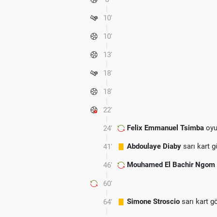
10'
10'
13'
18'
18'
22'
Felix Emmanuel Tsimba
oyu
24'
Abdoulaye Diaby
sarı kart 
41'
Mouhamed El Bachir Ngom
46'
60'
Simone Stroscio
sarı kart g
64'