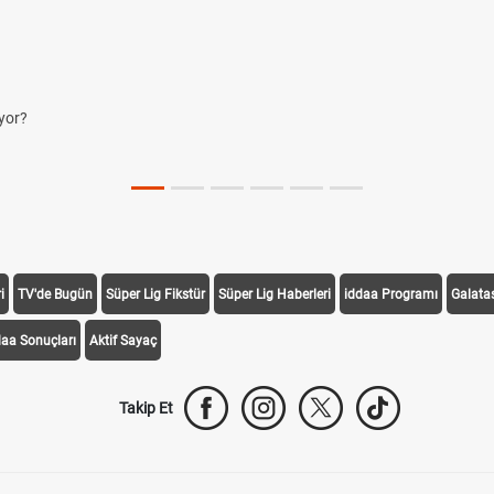
ve Diğer Kısaltmalar Ne Anlama Gelir?
Skor ve Sonuç Kavramları
mel Futbol Kuralları
Nedir? Hangi Organizasyonlarda Uygulanıyor?
n Açıklanacak 2026? ÖSYM Sonuç Tarihini Duyurdu
i
TV'de Bugün
Süper Lig Fikstür
Süper Lig Haberleri
iddaa Programı
Galata
daa Sonuçları
Aktif Sayaç
Takip Et