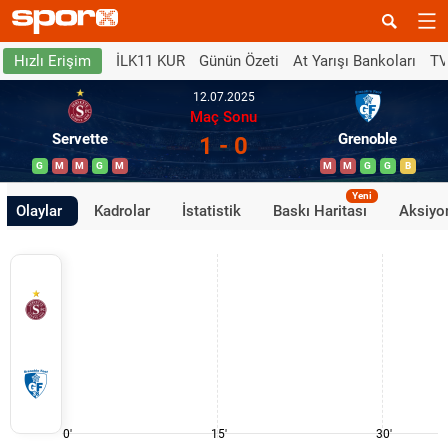
İLK11 KUR
Günün Özeti
At Yarışı Bankoları
TV
Hızlı Erişim
12.07.2025
Maç Sonu
Servette
Grenoble
1 - 0
G
M
M
G
M
M
M
G
G
B
Yeni
Olaylar
Kadrolar
İstatistik
Baskı Haritası
Aksiyon
0'
15'
30'