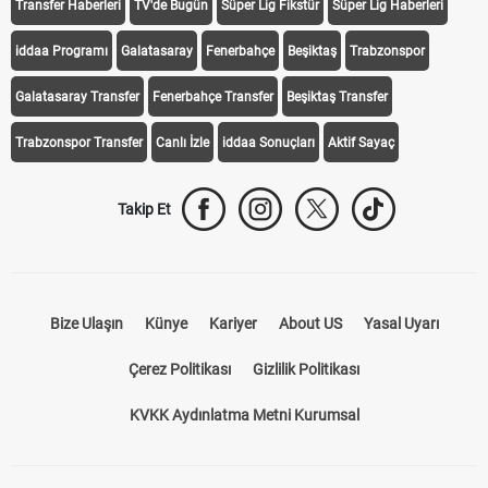
Transfer Haberleri
TV'de Bugün
Süper Lig Fikstür
Süper Lig Haberleri
iddaa Programı
Galatasaray
Fenerbahçe
Beşiktaş
Trabzonspor
Galatasaray Transfer
Fenerbahçe Transfer
Beşiktaş Transfer
Trabzonspor Transfer
Canlı İzle
iddaa Sonuçları
Aktif Sayaç
Takip Et
Bize Ulaşın
Künye
Kariyer
About US
Yasal Uyarı
Çerez Politikası
Gizlilik Politikası
KVKK Aydınlatma Metni Kurumsal