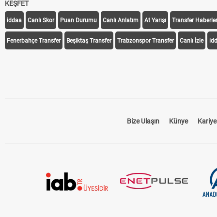
KEŞFET
iddaa
Canlı Skor
Puan Durumu
Canlı Anlatım
At Yarışı
Transfer Haberler
Fenerbahçe Transfer
Beşiktaş Transfer
Trabzonspor Transfer
Canlı İzle
id
Bize Ulaşın
Künye
Kariye