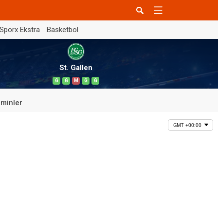
Sporx Ekstra
Basketbol
St. Gallen
G
G
M
G
G
minler
GMT +00:00