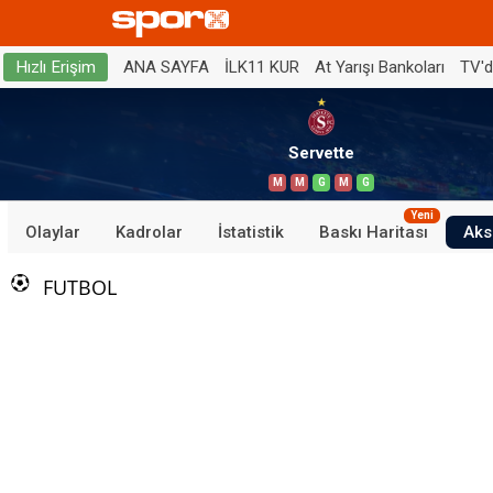
ANA SAYFA
İLK11 KUR
At Yarışı Bankoları
TV'
Hızlı Erişim
Servette
M
M
G
M
G
Yeni
Olaylar
Kadrolar
İstatistik
Baskı Haritası
Aks
FUTBOL