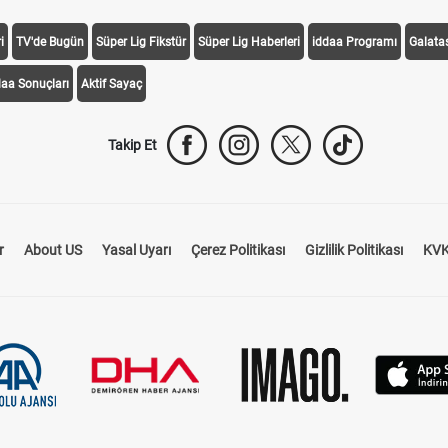
i
TV'de Bugün
Süper Lig Fikstür
Süper Lig Haberleri
iddaa Programı
Galata
daa Sonuçları
Aktif Sayaç
Takip Et
r
About US
Yasal Uyarı
Çerez Politikası
Gizlilik Politikası
KVK