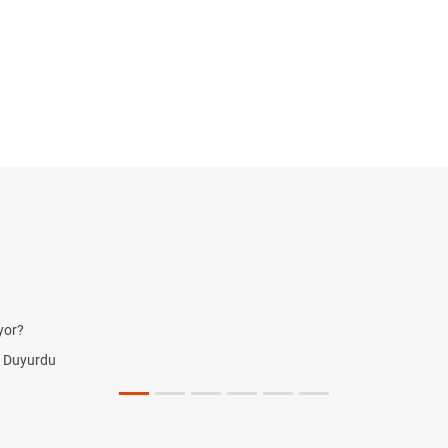
yor?
i Duyurdu