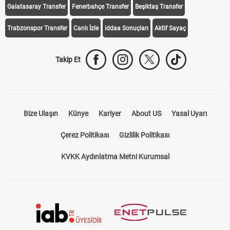
Galatasaray Transfer
Fenerbahçe Transfer
Beşiktaş Transfer
Trabzonspor Transfer
Canlı İzle
iddaa Sonuçları
Aktif Sayaç
Takip Et
Bize Ulaşın
Künye
Kariyer
About US
Yasal Uyarı
Çerez Politikası
Gizlilik Politikası
KVKK Aydınlatma Metni Kurumsal