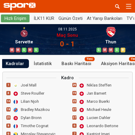
İLK11 KUR
Günün Özeti
At Yarışı Bankoları
TV'
Hızlı Erişim
08.11.2025
Maç Sonu
Servette
Thun
0 - 1
M
M
G
M
G
G
M
M
G
B
Yeni
Ye
Kadrolar
İstatistik
Baskı Haritası
Aksiyon Haritas
Kadro
Joel Mall
Niklas Steffen
1
24
Steve Rouiller
Jan Bamert
4
19
Lilian Njoh
Marco Buerki
14
23
Bradley Mazikou
Michael Heule
18
27
Dylan Bronn
Lucien Dahler
25
37
Timothe Cognat
Leonardo Bertone
8
6
Miroslav Stevanovic
Kastriot Imeri
9
7