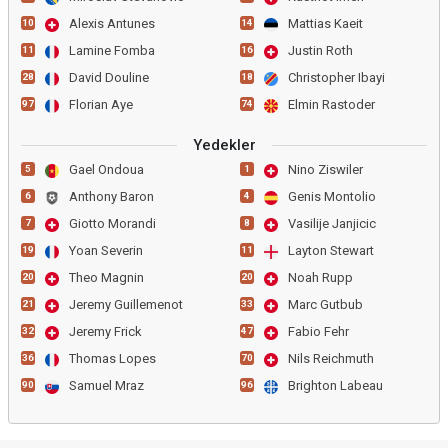
Alexis Antunes
Mattias Kaeit
10
14
Lamine Fomba
Justin Roth
11
16
David Douline
Christopher Ibayi
28
18
Florian Aye
Elmin Rastoder
97
74
Yedekler
Gael Ondoua
Nino Ziswiler
5
1
Anthony Baron
Genis Montolio
6
4
Giotto Morandi
Vasilije Janjicic
7
8
Yoan Severin
Layton Stewart
19
11
Theo Magnin
Noah Rupp
20
20
Jeremy Guillemenot
Marc Gutbub
21
33
Jeremy Frick
Fabio Fehr
32
47
Thomas Lopes
Nils Reichmuth
36
70
Samuel Mraz
Brighton Labeau
90
96