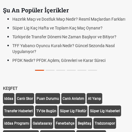
Şu An Popüler İçerikler
Hazırlık Maçı ve Dostluk Maçı Nedir? Resmî Maçlardan Farkları
Süper Lig Kaç Hafta ve Toplam Kaç Maç Oynanır?
Türkiye'de Transfer Dönemi Ne Zaman Başlıyor ve Bitiyor?
TFF Yabancı Oyuncu Kuralı Nedir? Güncel Sezonda Nasıl
Uygulanıyor?
PFDK Nedir? PFDK Açılımı, Görevleri ve Karar Süreci
KEŞFET
iddaa
Canlı Skor
Puan Durumu
Canlı Anlatım
At Yarışı
Transfer Haberleri
TV'de Bugün
Süper Lig Fikstür
Süper Lig Haberleri
iddaa Programı
Galatasaray
Fenerbahçe
Beşiktaş
Trabzonspor