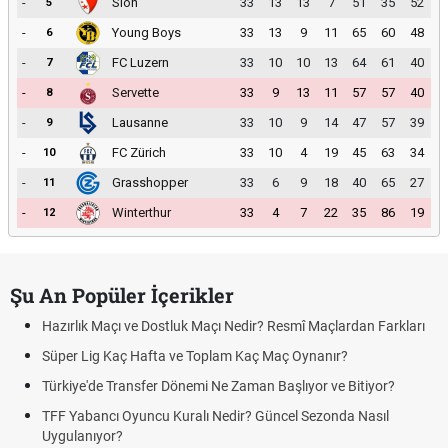
-
Sion
33
13
13
7
51
35
52
5
-
Young Boys
33
13
9
11
65
60
48
6
-
FC Luzern
33
10
10
13
64
61
40
7
-
Servette
33
9
13
11
57
57
40
8
-
Lausanne
33
10
9
14
47
57
39
9
-
FC Zürich
33
10
4
19
45
63
34
10
-
Grasshopper
33
6
9
18
40
65
27
11
-
Winterthur
33
4
7
22
35
86
19
12
Şu An Popüler İçerikler
Hazırlık Maçı ve Dostluk Maçı Nedir? Resmî Maçlardan Farkları
Süper Lig Kaç Hafta ve Toplam Kaç Maç Oynanır?
Türkiye'de Transfer Dönemi Ne Zaman Başlıyor ve Bitiyor?
TFF Yabancı Oyuncu Kuralı Nedir? Güncel Sezonda Nasıl
Uygulanıyor?