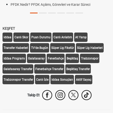
PFDK Nedir? PFDK Açılımı, Görevleri ve Karar Süreci
KEŞFET
iddaa
Canlı Skor
Puan Durumu
Canlı Anlatım
At Yarışı
Transfer Haberleri
TV'de Bugün
Süper Lig Fikstür
Süper Lig Haberleri
iddaa Programı
Galatasaray
Fenerbahçe
Beşiktaş
Trabzonspor
Galatasaray Transfer
Fenerbahçe Transfer
Beşiktaş Transfer
Trabzonspor Transfer
Canlı İzle
iddaa Sonuçları
Aktif Sayaç
Takip Et