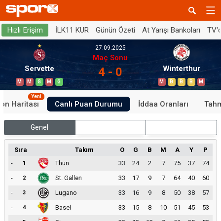
İLK11 KUR
Günün Özeti
At Yarışı Bankoları
TV'
Hızlı Erişim
27.09.2025
Maç Sonu
Servette
Winterthur
4 - 0
M
M
G
M
G
M
B
B
B
M
Yeni
on Haritası
Canlı Puan Durumu
İddaa Oranları
Tahm
Genel
İç Saha
Dış Saha
Sıra
Takım
O
G
B
M
A
Y
P
-
Thun
33
24
2
7
75
37
74
1
-
St. Gallen
33
17
9
7
64
40
60
2
-
Lugano
33
16
9
8
50
38
57
3
-
Basel
33
15
8
10
51
45
53
4