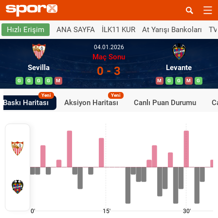
ANA SAYFA
İLK11 KUR
At Yarışı Bankoları
TV
Hızlı Erişim
04.01.2026
Maç Sonu
Sevilla
Levante
0 - 3
G
G
G
G
M
M
G
G
M
G
Yeni
Yeni
Baskı Haritası
Aksiyon Haritası
Canlı Puan Durumu
Ca
0'
15'
30'