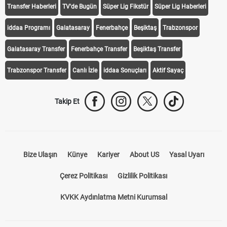
Transfer Haberleri
TV'de Bugün
Süper Lig Fikstür
Süper Lig Haberleri
iddaa Programı
Galatasaray
Fenerbahçe
Beşiktaş
Trabzonspor
Galatasaray Transfer
Fenerbahçe Transfer
Beşiktaş Transfer
Trabzonspor Transfer
Canlı İzle
iddaa Sonuçları
Aktif Sayaç
Takip Et
Bize Ulaşın
Künye
Kariyer
About US
Yasal Uyarı
Çerez Politikası
Gizlilik Politikası
KVKK Aydınlatma Metni Kurumsal