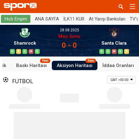
ANA SAYFA
İLK11 KUR
At Yarışı Bankoları
TV'
Hızlı Erişim
28.08.2025
Maç Sonu
Shamrock
Santa Clara
0 - 0
G
B
G
M
G
G
G
M
G
B
Yeni
Yeni
stik
Baskı Haritası
Aksiyon Haritası
İddaa Oranları
FUTBOL
GMT +00:00