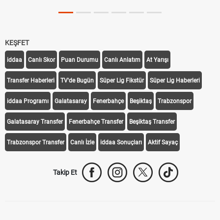
KEŞFET
iddaa
Canlı Skor
Puan Durumu
Canlı Anlatım
At Yarışı
Transfer Haberleri
TV'de Bugün
Süper Lig Fikstür
Süper Lig Haberleri
iddaa Programı
Galatasaray
Fenerbahçe
Beşiktaş
Trabzonspor
Galatasaray Transfer
Fenerbahçe Transfer
Beşiktaş Transfer
Trabzonspor Transfer
Canlı İzle
iddaa Sonuçları
Aktif Sayaç
Takip Et