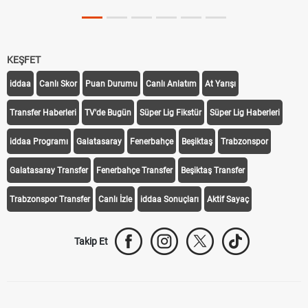
KEŞFET
iddaa
Canlı Skor
Puan Durumu
Canlı Anlatım
At Yarışı
Transfer Haberleri
TV'de Bugün
Süper Lig Fikstür
Süper Lig Haberleri
iddaa Programı
Galatasaray
Fenerbahçe
Beşiktaş
Trabzonspor
Galatasaray Transfer
Fenerbahçe Transfer
Beşiktaş Transfer
Trabzonspor Transfer
Canlı İzle
iddaa Sonuçları
Aktif Sayaç
Takip Et