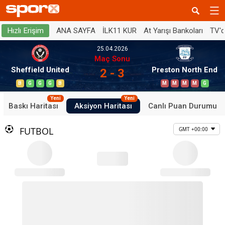
ANA SAYFA
İLK11 KUR
At Yarışı Bankoları
TV'
Hızlı Erişim
25.04.2026
Maç Sonu
Sheffield United
Preston North End
2 - 3
B
G
G
G
B
M
M
M
M
G
Yeni
Yeni
Baskı Haritası
Aksiyon Haritası
Canlı Puan Durumu
FUTBOL
GMT +00:00