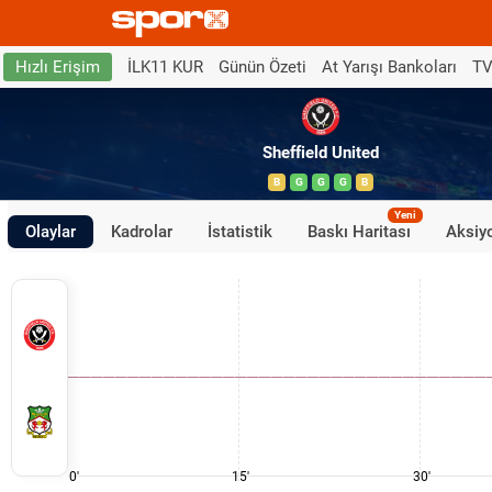
İLK11 KUR
Günün Özeti
At Yarışı Bankoları
TV
Hızlı Erişim
Sheffield United
B
G
G
G
B
Yeni
Olaylar
Kadrolar
İstatistik
Baskı Haritası
Aksiyo
0'
15'
30'