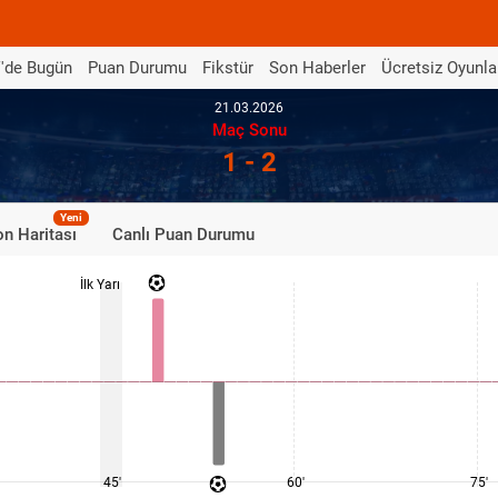
'de Bugün
Puan Durumu
Fikstür
Son Haberler
Ücretsiz Oyunla
21.03.2026
Maç Sonu
1 - 2
Yeni
n Haritası
Canlı Puan Durumu
İlk Yarı
45'
60'
75'