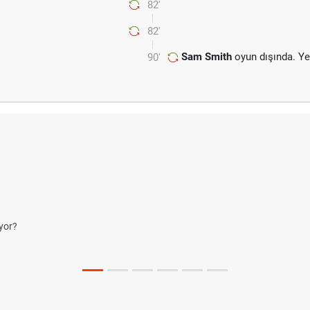
82'
82'
Sam Smith
oyun dışında. Y
90'