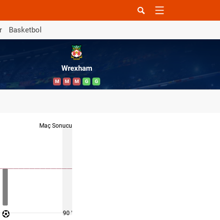
r
Basketbol
Wrexham
M
M
M
G
G
Maç Sonucu
90 '