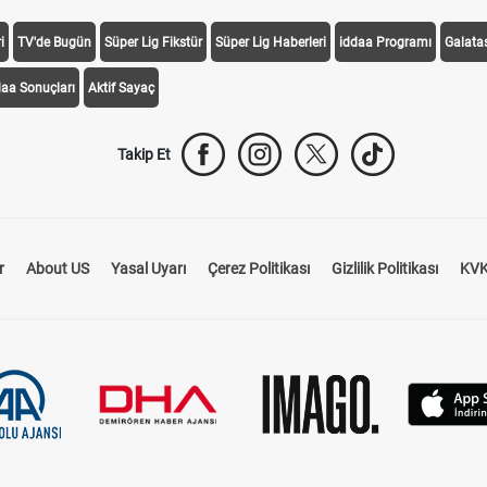
i
TV'de Bugün
Süper Lig Fikstür
Süper Lig Haberleri
iddaa Programı
Galata
daa Sonuçları
Aktif Sayaç
Takip Et
r
About US
Yasal Uyarı
Çerez Politikası
Gizlilik Politikası
KVK