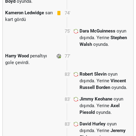
Boyd
oyunda.
Kameron Ledwidge
sarı
74'
kart gördü
Dara McGuinness
oyun
75'
dışında. Yerine
Stephen
Walsh
oyunda.
Harry Wood
penaltıyı
77'
gole çevirdi.
Robert Slevin
oyun
83'
dışında. Yerine
Vincent
Russell Borden
oyunda.
Jimmy Keohane
oyun
83'
dışında. Yerine
Axel
Piesold
oyunda.
David Hurley
oyun
83'
dışında. Yerine
Jeremy