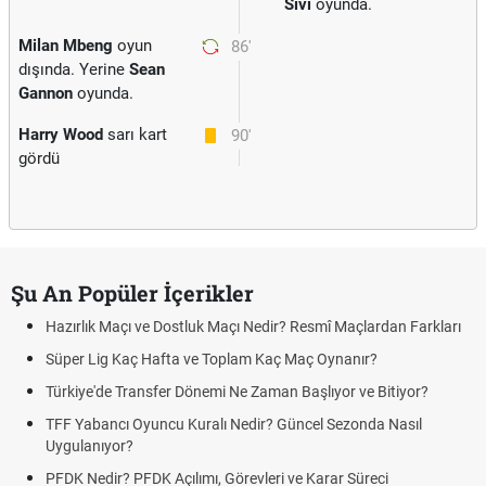
Sivi
oyunda.
Milan Mbeng
oyun
86'
dışında. Yerine
Sean
Gannon
oyunda.
Harry Wood
sarı kart
90'
gördü
Şu An Popüler İçerikler
ık Maçı ve Dostluk Maçı Nedir? Resmî Maçlardan Farkları
Puan Duru
Lig Kaç Hafta ve Toplam Kaç Maç Oynanır?
Skor Ne D
e'de Transfer Dönemi Ne Zaman Başlıyor ve Bitiyor?
Futbol Na
bancı Oyuncu Kuralı Nedir? Güncel Sezonda Nasıl
Deplasman
nıyor?
Uygulanıy
edir? PFDK Açılımı, Görevleri ve Karar Süreci
DGS Sonu