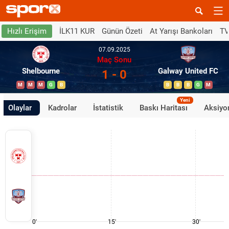
İLK11 KUR
Günün Özeti
At Yarışı Bankoları
TV
Hızlı Erişim
07.09.2025
Maç Sonu
Shelbourne
Galway United FC
1 - 0
M
M
M
G
B
B
B
B
G
M
Yeni
Olaylar
Kadrolar
İstatistik
Baskı Haritası
Aksiyon
0'
15'
30'