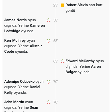
Robert Slevin
sarı kart
23'
gördü
James Norris
oyun
58'
dışında. Yerine
Kameron
Ledwidge
oyunda.
Kerr McInroy
oyun
58'
dışında. Yerine
Alistair
Coote
oyunda.
Edward McCarthy
oyun
63'
dışında. Yerine
Aaron
Bolger
oyunda.
Ademipo Odubeko
oyun
70'
dışında. Yerine
Daniel
Kelly
oyunda.
John Martin
oyun
70'
dışında. Yerine
Sean