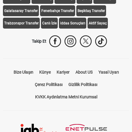
Galatasaray Transfer
Fenerbahçe Transfer
Beşiktaş Transfer
Trabzonspor Transfer
Canlı İzle
iddaa Sonuçları
Aktif Sayaç
Takip Et
Bize Ulaşın
Künye
Kariyer
About US
Yasal Uyarı
Çerez Politikası
Gizlilik Politikası
KVKK Aydınlatma Metni Kurumsal