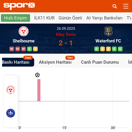
İLK11 KUR
Günün Özeti
At Yarışı Bankoları
TV
Hızlı Erişim
26.09.2025
Maç Sonu
Shelbourne
Waterford FC
2 - 1
M
M
M
G
B
G
B
B
G
G
Yeni
Yeni
Baskı Haritası
Aksiyon Haritası
Canlı Puan Durumu
İ
0'
15'
30'