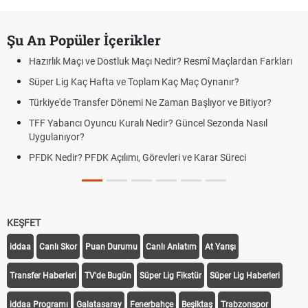
Şu An Popüler İçerikler
Hazırlık Maçı ve Dostluk Maçı Nedir? Resmî Maçlardan Farkları
Süper Lig Kaç Hafta ve Toplam Kaç Maç Oynanır?
Türkiye'de Transfer Dönemi Ne Zaman Başlıyor ve Bitiyor?
TFF Yabancı Oyuncu Kuralı Nedir? Güncel Sezonda Nasıl
Uygulanıyor?
PFDK Nedir? PFDK Açılımı, Görevleri ve Karar Süreci
KEŞFET
iddaa
Canlı Skor
Puan Durumu
Canlı Anlatım
At Yarışı
Transfer Haberleri
TV'de Bugün
Süper Lig Fikstür
Süper Lig Haberleri
iddaa Programı
Galatasaray
Fenerbahçe
Beşiktaş
Trabzonspor