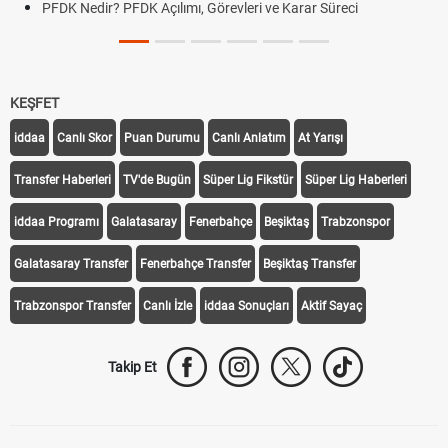
PFDK Nedir? PFDK Açılımı, Görevleri ve Karar Süreci
KEŞFET
iddaa
Canlı Skor
Puan Durumu
Canlı Anlatım
At Yarışı
Transfer Haberleri
TV'de Bugün
Süper Lig Fikstür
Süper Lig Haberleri
iddaa Programı
Galatasaray
Fenerbahçe
Beşiktaş
Trabzonspor
Galatasaray Transfer
Fenerbahçe Transfer
Beşiktaş Transfer
Trabzonspor Transfer
Canlı İzle
iddaa Sonuçları
Aktif Sayaç
Takip Et