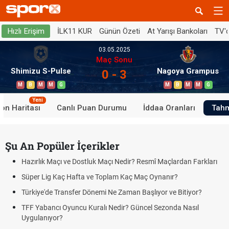
İLK11 KUR
Günün Özeti
At Yarışı Bankoları
TV'
Hızlı Erişim
03.05.2025
Maç Sonu
Shimizu S-Pulse
Nagoya Grampus
0 - 3
M
B
M
M
G
M
B
M
M
G
Yeni
on Haritası
Canlı Puan Durumu
İddaa Oranları
Tahm
Şu An Popüler İçerikler
Hazırlık Maçı ve Dostluk Maçı Nedir? Resmî Maçlardan Farkları
Süper Lig Kaç Hafta ve Toplam Kaç Maç Oynanır?
Türkiye'de Transfer Dönemi Ne Zaman Başlıyor ve Bitiyor?
TFF Yabancı Oyuncu Kuralı Nedir? Güncel Sezonda Nasıl
Uygulanıyor?