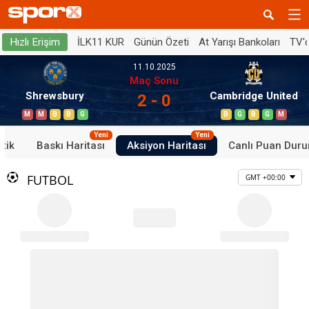
İLK11 KUR
Günün Özeti
At Yarışı Bankoları
TV'
Hızlı Erişim
11.10.2025
Maç Sonu
Shrewsbury
Cambridge United
2 - 0
M
M
B
B
G
B
G
B
G
M
Yeni
Yeni
stik
Baskı Haritası
Aksiyon Haritası
Canlı Puan Dur
FUTBOL
GMT +00:00