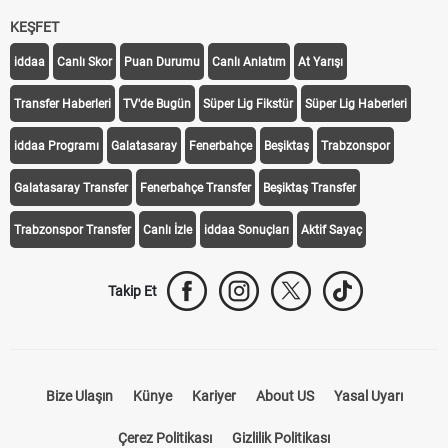
KEŞFET
iddaa
Canlı Skor
Puan Durumu
Canlı Anlatım
At Yarışı
Transfer Haberleri
TV'de Bugün
Süper Lig Fikstür
Süper Lig Haberleri
iddaa Programı
Galatasaray
Fenerbahçe
Beşiktaş
Trabzonspor
Galatasaray Transfer
Fenerbahçe Transfer
Beşiktaş Transfer
Trabzonspor Transfer
Canlı İzle
iddaa Sonuçları
Aktif Sayaç
Takip Et
Bize Ulaşın
Künye
Kariyer
About US
Yasal Uyarı
Çerez Politikası
Gizlilik Politikası