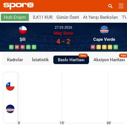
İLK11 KUR
Günün Özeti
At Yarışı Bankoları
TV
Hızlı Erişim
27.03.2026
Maç Sonu
Şili
Cape Verde
4 - 2
G
M
M
G
G
M
B
B
B
G
Yeni
Yeni
Kadrolar
İstatistik
Baskı Haritası
Aksiyon Haritası
0'
15'
30'