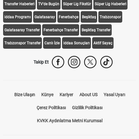
Transfer Haberleri
TV'de Bugün
Süper Lig Fikstür
Süper Lig Haberleri
iddaa Programı
Galatasaray
Fenerbahçe
Beşiktaş
Trabzonspor
Galatasaray Transfer
Fenerbahçe Transfer
Beşiktaş Transfer
Trabzonspor Transfer
Canlı İzle
iddaa Sonuçları
Aktif Sayaç
Takip Et
Bize Ulaşın
Künye
Kariyer
About US
Yasal Uyarı
Çerez Politikası
Gizlilik Politikası
KVKK Aydınlatma Metni Kurumsal