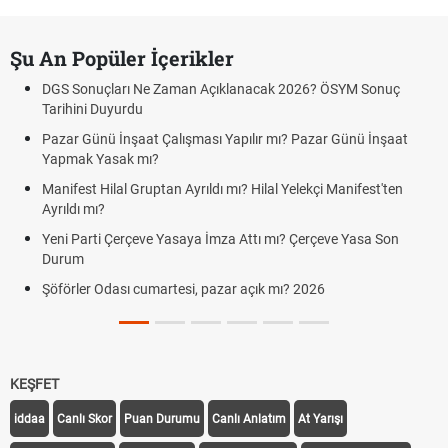
Şu An Popüler İçerikler
DGS Sonuçları Ne Zaman Açıklanacak 2026? ÖSYM Sonuç
Tarihini Duyurdu
Pazar Günü İnşaat Çalışması Yapılır mı? Pazar Günü İnşaat
Yapmak Yasak mı?
Manifest Hilal Gruptan Ayrıldı mı? Hilal Yelekçi Manifest'ten
Ayrıldı mı?
Yeni Parti Çerçeve Yasaya İmza Attı mı? Çerçeve Yasa Son
Durum
Şöförler Odası cumartesi, pazar açık mı? 2026
KEŞFET
iddaa
Canlı Skor
Puan Durumu
Canlı Anlatım
At Yarışı