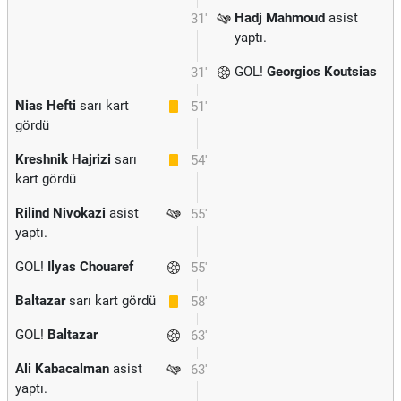
Hadj Mahmoud
asist
31'
yaptı.
GOL!
Georgios Koutsias
31'
Nias Hefti
sarı kart
51'
gördü
Kreshnik Hajrizi
sarı
54'
kart gördü
Rilind Nivokazi
asist
55'
yaptı.
GOL!
Ilyas Chouaref
55'
Baltazar
sarı kart gördü
58'
GOL!
Baltazar
63'
Ali Kabacalman
asist
63'
yaptı.