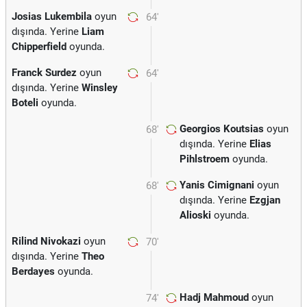
Josias Lukembila
oyun
64'
dışında. Yerine
Liam
Chipperfield
oyunda.
Franck Surdez
oyun
64'
dışında. Yerine
Winsley
Boteli
oyunda.
Georgios Koutsias
oyun
68'
dışında. Yerine
Elias
Pihlstroem
oyunda.
Yanis Cimignani
oyun
68'
dışında. Yerine
Ezgjan
Alioski
oyunda.
Rilind Nivokazi
oyun
70'
dışında. Yerine
Theo
Berdayes
oyunda.
Hadj Mahmoud
oyun
74'