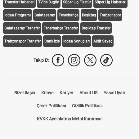
Transfer Haberleri
TV'de Bugün
Süper Lig Fikstür
Süper Lig Haberleri
iddaa Programı
Galatasaray
Fenerbahçe
Beşiktaş
Trabzonspor
Galatasaray Transfer
Fenerbahçe Transfer
Beşiktaş Transfer
Trabzonspor Transfer
Canlı İzle
iddaa Sonuçları
Aktif Sayaç
Takip Et
Bize Ulaşın
Künye
Kariyer
About US
Yasal Uyarı
Çerez Politikası
Gizlilik Politikası
KVKK Aydınlatma Metni Kurumsal