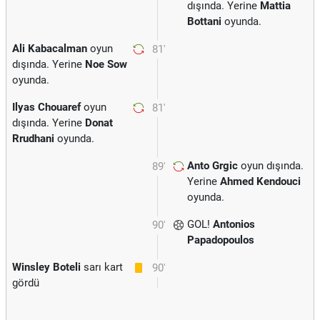
dışında. Yerine
Mattia
Bottani
oyunda.
Ali Kabacalman
oyun
81'
dışında. Yerine
Noe Sow
oyunda.
Ilyas Chouaref
oyun
81'
dışında. Yerine
Donat
Rrudhani
oyunda.
Anto Grgic
oyun dışında.
89'
Yerine
Ahmed Kendouci
oyunda.
GOL!
Antonios
90'
Papadopoulos
Winsley Boteli
sarı kart
90'
gördü