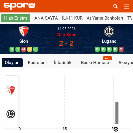
ANA SAYFA
İLK11 KUR
At Yarışı Bankoları
TV
Hızlı Erişim
14.05.2026
Maç Sonu
Sion
Lugano
2 - 2
G
G
M
B
G
G
G
G
G
M
Yeni
Olaylar
Kadrolar
İstatistik
Baskı Haritası
Aksiyon
0'
15'
30'