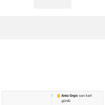
Anto Grgic
sarı kart
7'
gördü