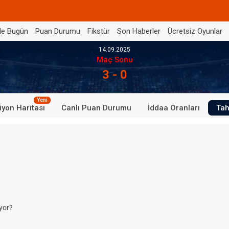
de Bugün
Puan Durumu
Fikstür
Son Haberler
Ücretsiz Oyunlar
14.09.2025
Maç Sonu
3 - 0
Yeni
iyon Haritası
Canlı Puan Durumu
İddaa Oranları
Tah
yor?