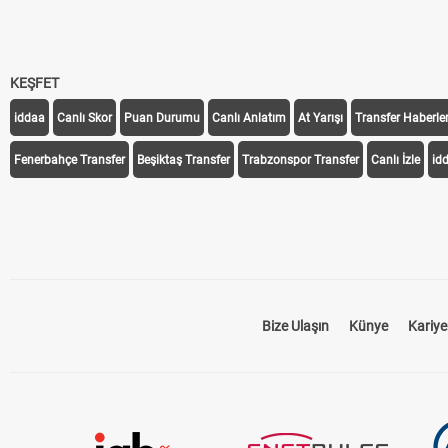
KEŞFET
iddaa
Canlı Skor
Puan Durumu
Canlı Anlatım
At Yarışı
Transfer Haberler
Fenerbahçe Transfer
Beşiktaş Transfer
Trabzonspor Transfer
Canlı İzle
id
Bize Ulaşın
Künye
Kariye