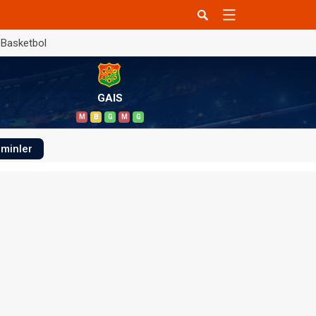
Basketbol
GAIS
M
B
G
M
G
minler