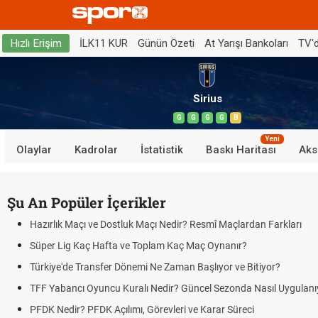
İLK11 KUR
Günün Özeti
At Yarışı Bankoları
TV'
Hızlı Erişim
Sirius
G
G
G
G
B
Yeni
Olaylar
Kadrolar
İstatistik
Baskı Haritası
Aks
Şu An Popüler İçerikler
Hazırlık Maçı ve Dostluk Maçı Nedir? Resmî Maçlardan Farkları
Süper Lig Kaç Hafta ve Toplam Kaç Maç Oynanır?
Türkiye'de Transfer Dönemi Ne Zaman Başlıyor ve Bitiyor?
TFF Yabancı Oyuncu Kuralı Nedir? Güncel Sezonda Nasıl Uygulanı
PFDK Nedir? PFDK Açılımı, Görevleri ve Karar Süreci