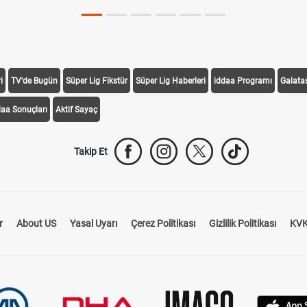
i
TV'de Bugün
Süper Lig Fikstür
Süper Lig Haberleri
iddaa Programı
Galata
daa Sonuçları
Aktif Sayaç
Takip Et
r
About US
Yasal Uyarı
Çerez Politikası
Gizlilik Politikası
KVK