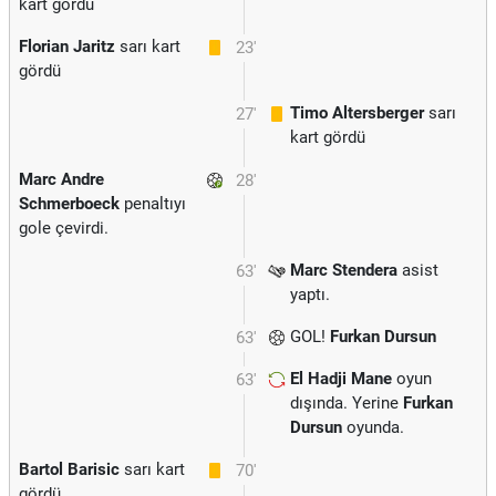
kart gördü
Florian Jaritz
sarı kart
23'
gördü
Timo Altersberger
sarı
27'
kart gördü
Marc Andre
28'
Schmerboeck
penaltıyı
gole çevirdi.
Marc Stendera
asist
63'
yaptı.
GOL!
Furkan Dursun
63'
El Hadji Mane
oyun
63'
dışında. Yerine
Furkan
Dursun
oyunda.
Bartol Barisic
sarı kart
70'
gördü