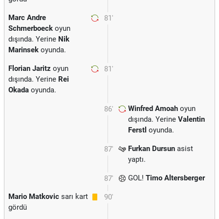
Marc Andre
81'
Schmerboeck
oyun
dışında. Yerine
Nik
Marinsek
oyunda.
Florian Jaritz
oyun
81'
dışında. Yerine
Rei
Okada
oyunda.
Winfred Amoah
oyun
86'
dışında. Yerine
Valentin
Ferstl
oyunda.
Furkan Dursun
asist
87'
yaptı.
GOL!
Timo Altersberger
87'
Mario Matkovic
sarı kart
90'
gördü