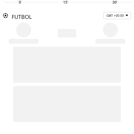
0'
15'
30'
FUTBOL
GMT +00:00