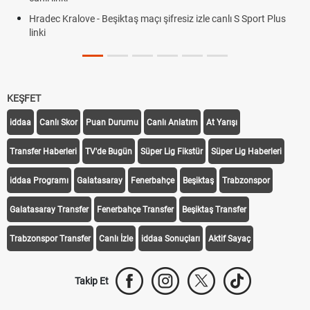
Hradec Kralove - Beşiktaş maçı şifresiz izle canlı S Sport Plus
linki
KEŞFET
iddaa
Canlı Skor
Puan Durumu
Canlı Anlatım
At Yarışı
Transfer Haberleri
TV'de Bugün
Süper Lig Fikstür
Süper Lig Haberleri
iddaa Programı
Galatasaray
Fenerbahçe
Beşiktaş
Trabzonspor
Galatasaray Transfer
Fenerbahçe Transfer
Beşiktaş Transfer
Trabzonspor Transfer
Canlı İzle
iddaa Sonuçları
Aktif Sayaç
Takip Et