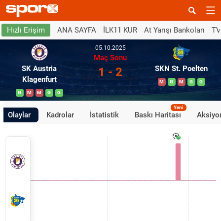
ANA SAYFA
İLK11 KUR
At Yarışı Bankoları
TV
Hızlı Erişim
05.10.2025
Maç Sonu
SK Austria
SKN St. Poelten
1 - 2
Klagenfurt
M
G
M
G
G
G
M
M
G
G
Yeni
Olaylar
Kadrolar
İstatistik
Baskı Haritası
Aksiyon