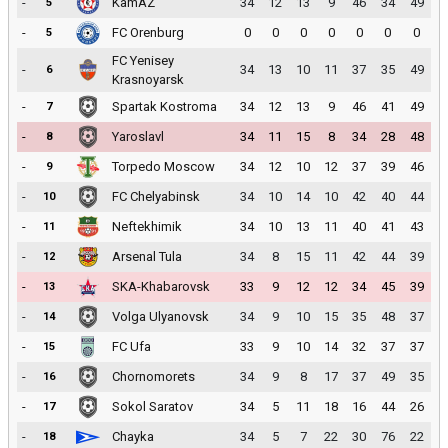
-
KamAZ
34
12
13
9
46
34
49
5
-
FC Orenburg
0
0
0
0
0
0
0
5
FC Yenisey
-
34
13
10
11
37
35
49
6
Krasnoyarsk
-
Spartak Kostroma
34
12
13
9
46
41
49
7
-
Yaroslavl
34
11
15
8
34
28
48
8
-
Torpedo Moscow
34
12
10
12
37
39
46
9
-
FC Chelyabinsk
34
10
14
10
42
40
44
10
-
Neftekhimik
34
10
13
11
40
41
43
11
-
Arsenal Tula
34
8
15
11
42
44
39
12
-
SKA-Khabarovsk
33
9
12
12
34
45
39
13
-
Volga Ulyanovsk
34
9
10
15
35
48
37
14
-
FC Ufa
33
9
10
14
32
37
37
15
-
Chornomorets
34
9
8
17
37
49
35
16
-
Sokol Saratov
34
5
11
18
16
44
26
17
-
Chayka
34
5
7
22
30
76
22
18