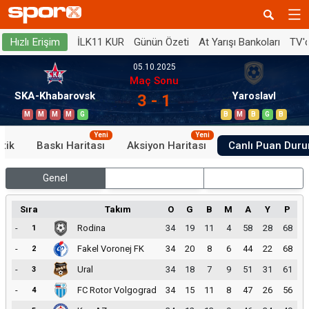
İLK11 KUR
Günün Özeti
At Yarışı Bankoları
TV'
Hızlı Erişim
05.10.2025
Maç Sonu
SKA-Khabarovsk
Yaroslavl
3 - 1
M
M
M
M
G
B
M
B
G
B
Yeni
Yeni
stik
Baskı Haritası
Aksiyon Haritası
Canlı Puan Dur
Genel
İç Saha
Dış Saha
Sıra
Takım
O
G
B
M
A
Y
P
-
Rodina
34
19
11
4
58
28
68
1
-
Fakel Voronej FK
34
20
8
6
44
22
68
2
-
Ural
34
18
7
9
51
31
61
3
-
FC Rotor Volgograd
34
15
11
8
47
26
56
4