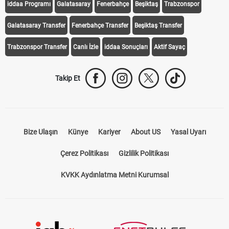
iddaa Programı
Galatasaray
Fenerbahçe
Beşiktaş
Trabzonspor
Galatasaray Transfer
Fenerbahçe Transfer
Beşiktaş Transfer
Trabzonspor Transfer
Canlı İzle
iddaa Sonuçları
Aktif Sayaç
Takip Et
Bize Ulaşın
Künye
Kariyer
About US
Yasal Uyarı
Çerez Politikası
Gizlilik Politikası
KVKK Aydınlatma Metni Kurumsal