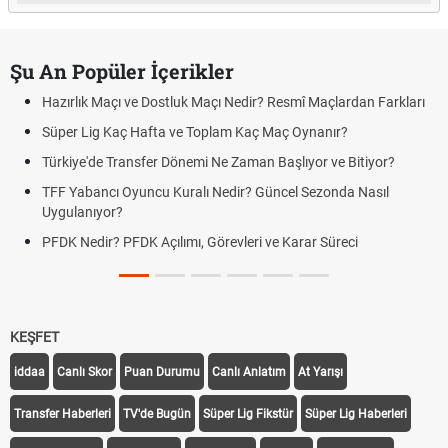
Şu An Popüler İçerikler
Hazırlık Maçı ve Dostluk Maçı Nedir? Resmî Maçlardan Farkları
Süper Lig Kaç Hafta ve Toplam Kaç Maç Oynanır?
Türkiye'de Transfer Dönemi Ne Zaman Başlıyor ve Bitiyor?
TFF Yabancı Oyuncu Kuralı Nedir? Güncel Sezonda Nasıl
Uygulanıyor?
PFDK Nedir? PFDK Açılımı, Görevleri ve Karar Süreci
KEŞFET
iddaa
Canlı Skor
Puan Durumu
Canlı Anlatım
At Yarışı
Transfer Haberleri
TV'de Bugün
Süper Lig Fikstür
Süper Lig Haberleri