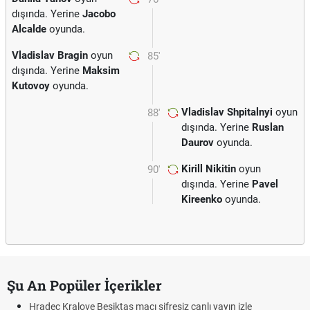
dışında. Yerine
Jacobo
Alcalde
oyunda.
Vladislav Bragin
oyun
85'
dışında. Yerine
Maksim
Kutovoy
oyunda.
Vladislav Shpitalnyi
oyun
88'
dışında. Yerine
Ruslan
Daurov
oyunda.
Kirill Nikitin
oyun
90'
dışında. Yerine
Pavel
Kireenko
oyunda.
Şu An Popüler İçerikler
Hradec Kralove Beşiktaş maçı şifresiz canlı yayın izle