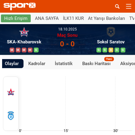
ANA SAYFA
İLK11 KUR
At Yarışı Bankoları
TV
Hızlı Erişim
18.10.2025
Maç Sonu
SKA-Khabarovsk
Sokol Saratov
0 - 0
M
M
M
M
G
G
G
B
G
G
Yeni
Olaylar
Kadrolar
İstatistik
Baskı Haritası
Aksiyon
0'
15'
30'