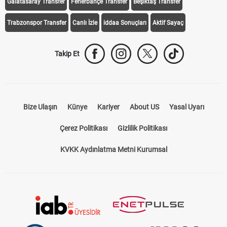
Galatasaray Transfer
Fenerbahçe Transfer
Beşiktaş Transfer
Trabzonspor Transfer
Canlı İzle
iddaa Sonuçları
Aktif Sayaç
Takip Et
Bize Ulaşın
Künye
Kariyer
About US
Yasal Uyarı
Çerez Politikası
Gizlilik Politikası
KVKK Aydınlatma Metni Kurumsal