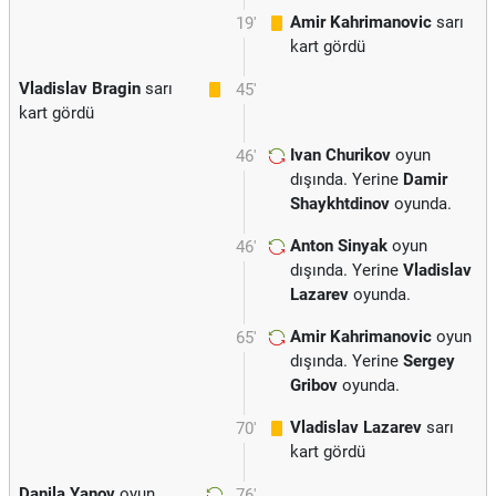
Amir Kahrimanovic
sarı
19'
kart gördü
Vladislav Bragin
sarı
45'
kart gördü
Ivan Churikov
oyun
46'
dışında. Yerine
Damir
Shaykhtdinov
oyunda.
Anton Sinyak
oyun
46'
dışında. Yerine
Vladislav
Lazarev
oyunda.
Amir Kahrimanovic
oyun
65'
dışında. Yerine
Sergey
Gribov
oyunda.
Vladislav Lazarev
sarı
70'
kart gördü
Danila Yanov
oyun
76'