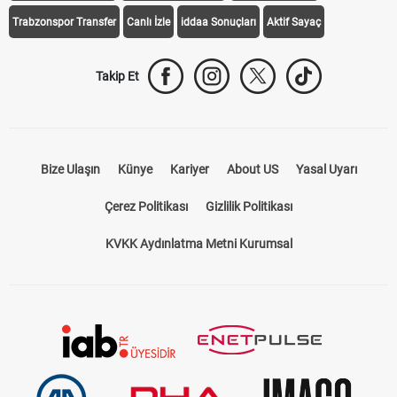
Trabzonspor Transfer
Canlı İzle
iddaa Sonuçları
Aktif Sayaç
Takip Et
Bize Ulaşın
Künye
Kariyer
About US
Yasal Uyarı
Çerez Politikası
Gizlilik Politikası
KVKK Aydınlatma Metni Kurumsal