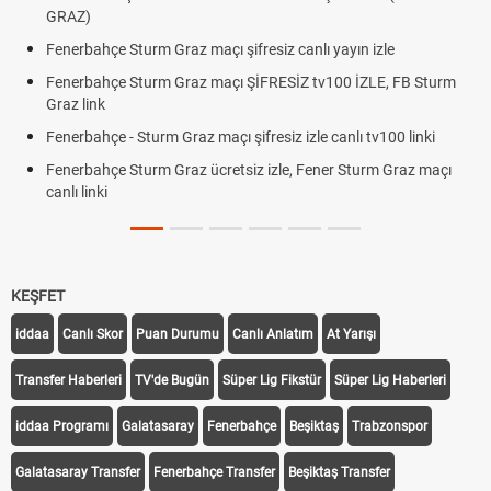
GRAZ)
Fenerbahçe Sturm Graz maçı şifresiz canlı yayın izle
Fenerbahçe Sturm Graz maçı ŞİFRESİZ tv100 İZLE, FB Sturm
Graz link
Fenerbahçe - Sturm Graz maçı şifresiz izle canlı tv100 linki
Fenerbahçe Sturm Graz ücretsiz izle, Fener Sturm Graz maçı
canlı linki
KEŞFET
iddaa
Canlı Skor
Puan Durumu
Canlı Anlatım
At Yarışı
Transfer Haberleri
TV'de Bugün
Süper Lig Fikstür
Süper Lig Haberleri
iddaa Programı
Galatasaray
Fenerbahçe
Beşiktaş
Trabzonspor
Galatasaray Transfer
Fenerbahçe Transfer
Beşiktaş Transfer