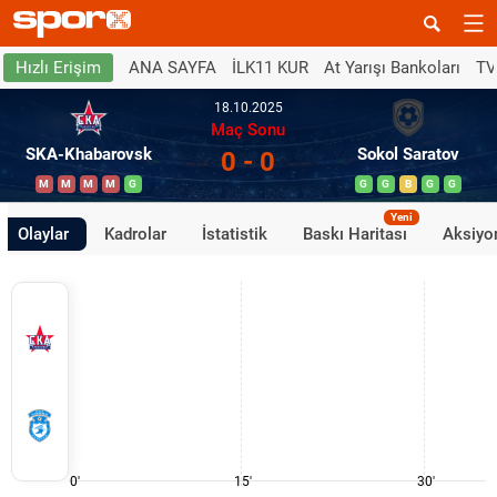
ANA SAYFA
İLK11 KUR
At Yarışı Bankoları
TV
Hızlı Erişim
18.10.2025
Maç Sonu
SKA-Khabarovsk
Sokol Saratov
0 - 0
M
M
M
M
G
G
G
B
G
G
Yeni
Olaylar
Kadrolar
İstatistik
Baskı Haritası
Aksiyon
0'
15'
30'