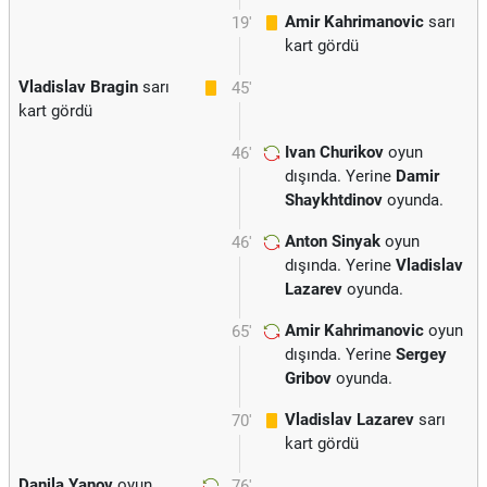
Amir Kahrimanovic
sarı
19'
kart gördü
Vladislav Bragin
sarı
45'
kart gördü
Ivan Churikov
oyun
46'
dışında. Yerine
Damir
Shaykhtdinov
oyunda.
Anton Sinyak
oyun
46'
dışında. Yerine
Vladislav
Lazarev
oyunda.
Amir Kahrimanovic
oyun
65'
dışında. Yerine
Sergey
Gribov
oyunda.
Vladislav Lazarev
sarı
70'
kart gördü
Danila Yanov
oyun
76'