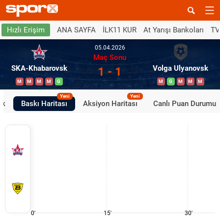
ANA SAYFA
İLK11 KUR
At Yarışı Bankoları
TV
Hızlı Erişim
05.04.2026
Maç Sonu
SKA-Khabarovsk
Volga Ulyanovsk
1 - 1
M
M
M
M
G
M
G
M
M
M
Yeni
Yeni
ik
Baskı Haritası
Aksiyon Haritası
Canlı Puan Durumu
0'
15'
30'