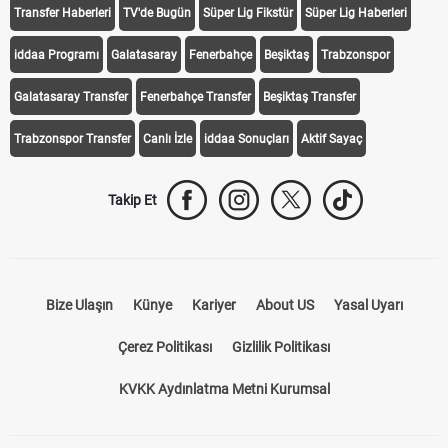
Transfer Haberleri
TV'de Bugün
Süper Lig Fikstür
Süper Lig Haberleri
iddaa Programı
Galatasaray
Fenerbahçe
Beşiktaş
Trabzonspor
Galatasaray Transfer
Fenerbahçe Transfer
Beşiktaş Transfer
Trabzonspor Transfer
Canlı İzle
iddaa Sonuçları
Aktif Sayaç
Takip Et
Bize Ulaşın
Künye
Kariyer
About US
Yasal Uyarı
Çerez Politikası
Gizlilik Politikası
KVKK Aydınlatma Metni Kurumsal