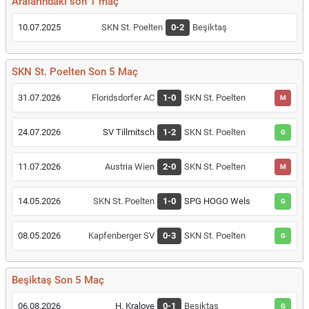
Aralarındaki son 1 maç
10.07.2025
SKN St. Poelten
0-2
Beşiktaş
SKN St. Poelten Son 5 Maç
31.07.2026
Floridsdorfer AC
1-0
SKN St. Poelten
M
24.07.2026
SV Tillmitsch
1-2
SKN St. Poelten
G
11.07.2026
Austria Wien
2-0
SKN St. Poelten
M
14.05.2026
SKN St. Poelten
1-0
SPG HOGO Wels
G
08.05.2026
Kapfenberger SV
0-3
SKN St. Poelten
G
Beşiktaş Son 5 Maç
06.08.2026
H. Kralove
0-1
Beşiktaş
G