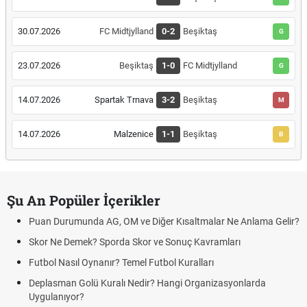
30.07.2026
FC Midtjylland
0-2
Beşiktaş
G
23.07.2026
Beşiktaş
1-0
FC Midtjylland
G
14.07.2026
Spartak Trnava
3-2
Beşiktaş
M
14.07.2026
Malzenice
1-1
Beşiktaş
B
Şu An Popüler İçerikler
Puan Durumunda AG, OM ve Diğer Kısaltmalar Ne Anlama Gelir?
Skor Ne Demek? Sporda Skor ve Sonuç Kavramları
Futbol Nasıl Oynanır? Temel Futbol Kuralları
Deplasman Golü Kuralı Nedir? Hangi Organizasyonlarda
Uygulanıyor?