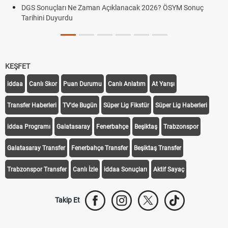
DGS Sonuçları Ne Zaman Açıklanacak 2026? ÖSYM Sonuç
Tarihini Duyurdu
KEŞFET
iddaa
Canlı Skor
Puan Durumu
Canlı Anlatım
At Yarışı
Transfer Haberleri
TV'de Bugün
Süper Lig Fikstür
Süper Lig Haberleri
iddaa Programı
Galatasaray
Fenerbahçe
Beşiktaş
Trabzonspor
Galatasaray Transfer
Fenerbahçe Transfer
Beşiktaş Transfer
Trabzonspor Transfer
Canlı İzle
iddaa Sonuçları
Aktif Sayaç
Takip Et