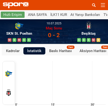
ANA SAYFA
İLK11 KUR
At Yarışı Bankoları
TV
Hızlı Erişim
10.07.2025
Maç Sonu
SKN St. Poelten
Beşiktaş
0 - 2
M
G
M
G
G
G
G
G
M
B
Yeni
Yeni
Kadrolar
İstatistik
Baskı Haritası
Aksiyon Haritası
0'
15'
30'