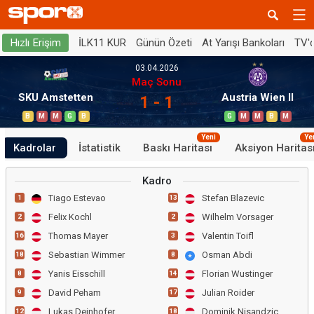
İLK11 KUR
Günün Özeti
At Yarışı Bankoları
TV'
Hızlı Erişim
03.04.2026
Maç Sonu
SKU Amstetten
Austria Wien II
1 - 1
B
M
M
G
B
G
M
M
B
M
Yeni
Ye
Kadrolar
İstatistik
Baskı Haritası
Aksiyon Haritas
Kadro
Tiago Estevao
Stefan Blazevic
1
13
Felix Kochl
Wilhelm Vorsager
2
2
Thomas Mayer
Valentin Toifl
16
3
Sebastian Wimmer
Osman Abdi
18
8
Yanis Eisschill
Florian Wustinger
8
14
David Peham
Julian Roider
9
17
Lukas Deinhofer
Dominik Nisandzic
12
18