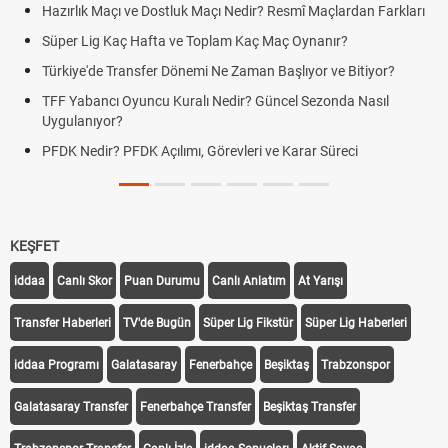
Hazırlık Maçı ve Dostluk Maçı Nedir? Resmî Maçlardan Farkları
Süper Lig Kaç Hafta ve Toplam Kaç Maç Oynanır?
Türkiye'de Transfer Dönemi Ne Zaman Başlıyor ve Bitiyor?
TFF Yabancı Oyuncu Kuralı Nedir? Güncel Sezonda Nasıl
Uygulanıyor?
PFDK Nedir? PFDK Açılımı, Görevleri ve Karar Süreci
KEŞFET
iddaa
Canlı Skor
Puan Durumu
Canlı Anlatım
At Yarışı
Transfer Haberleri
TV'de Bugün
Süper Lig Fikstür
Süper Lig Haberleri
iddaa Programı
Galatasaray
Fenerbahçe
Beşiktaş
Trabzonspor
Galatasaray Transfer
Fenerbahçe Transfer
Beşiktaş Transfer