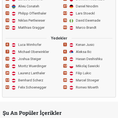
Alieu Conateh
Daniel Nnodim
14
27
Philipp Offenthaler
Lars Stoeckl
15
42
Niklas Pertlwieser
David Ewemade
19
70
Matthias Gragger
Marco Brandt
48
90
Yedekler
Luca Wimhofer
Kenan Jusic
4
1
Michael Oberwinkler
Aleksa Ilic
7
4
Joshua Steiger
Hasan Deshishku
10
9
Moritz Wuerdinger
Mikolaj Sawicki
17
12
Laurenz Lanthaler
Filip Lukic
24
19
Bernhard Scherz
Marcel Stoeger
32
28
Felix Schoenegger
Romeo Moerth
43
34
Şu An Popüler İçerikler