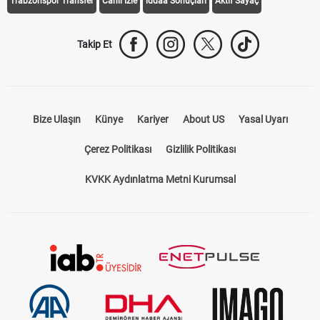
Trabzonspor Transfer
Canlı İzle
iddaa Sonuçları
Aktif Sayaç
Takip Et
Bize Ulaşın
Künye
Kariyer
About US
Yasal Uyarı
Çerez Politikası
Gizlilik Politikası
KVKK Aydınlatma Metni Kurumsal