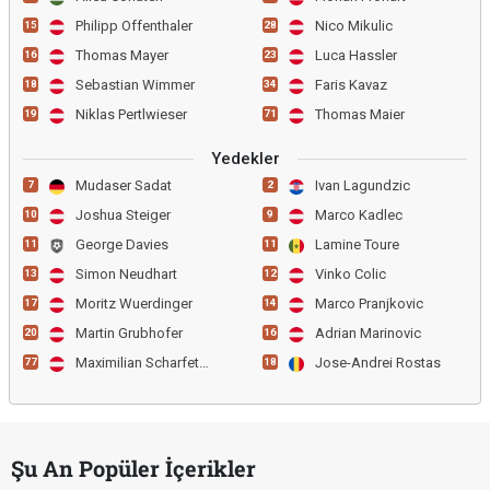
Philipp Offenthaler
Nico Mikulic
15
28
Thomas Mayer
Luca Hassler
16
23
Sebastian Wimmer
Faris Kavaz
18
34
Niklas Pertlwieser
Thomas Maier
19
71
Yedekler
Mudaser Sadat
Ivan Lagundzic
7
2
Joshua Steiger
Marco Kadlec
10
9
George Davies
Lamine Toure
11
11
Simon Neudhart
Vinko Colic
13
12
Moritz Wuerdinger
Marco Pranjkovic
17
14
Martin Grubhofer
Adrian Marinovic
20
16
Maximilian Scharfetter
Jose-Andrei Rostas
77
18
Şu An Popüler İçerikler