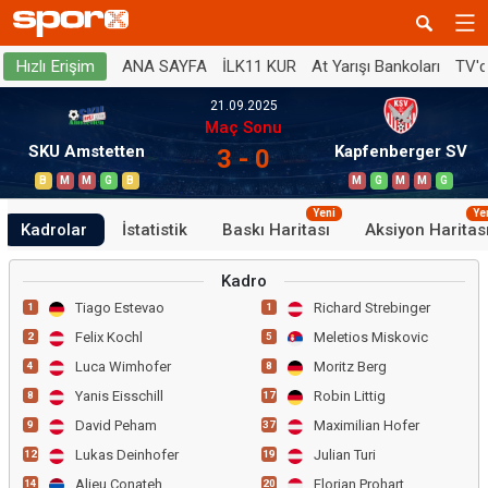
ANA SAYFA
İLK11 KUR
At Yarışı Bankoları
TV'
Hızlı Erişim
21.09.2025
Maç Sonu
SKU Amstetten
Kapfenberger SV
3 - 0
B
M
M
G
B
M
G
M
M
G
Yeni
Ye
Kadrolar
İstatistik
Baskı Haritası
Aksiyon Haritas
Kadro
Tiago Estevao
Richard Strebinger
1
1
Felix Kochl
Meletios Miskovic
2
5
Luca Wimhofer
Moritz Berg
4
8
Yanis Eisschill
Robin Littig
8
17
David Peham
Maximilian Hofer
9
37
Lukas Deinhofer
Julian Turi
12
19
Alieu Conateh
Florian Prohart
14
20