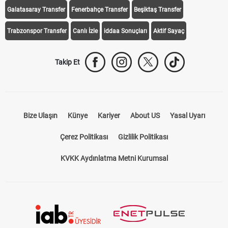
Galatasaray Transfer
Fenerbahçe Transfer
Beşiktaş Transfer
Trabzonspor Transfer
Canlı İzle
iddaa Sonuçları
Aktif Sayaç
Takip Et
Bize Ulaşın
Künye
Kariyer
About US
Yasal Uyarı
Çerez Politikası
Gizlilik Politikası
KVKK Aydınlatma Metni Kurumsal