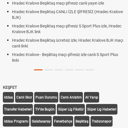
Hradec Kralove Beşiktaş maçı şifresiz canlı yayın izle
Hradec Kralove Beşiktaş CANLI İZLE ŞİFRESİZ (Hradec Kralove
BJK)
Hradec Kralove Beşiktaş maçı şifresiz S Sport Plus izle, Hradec
Kralove BJK link
Hradec Kralove Beşiktaş ücretsiz izle, Hradec Kralove BJK maçı
canlı linki
Hradec Kralove - Beşiktaş maçı şifresiz izle canlı S Sport Plus
linki
KEŞFET
iddaa
Canlı Skor
Puan Durumu
Canlı Anlatım
At Yarışı
Transfer Haberleri
TV'de Bugün
Süper Lig Fikstür
Süper Lig Haberleri
iddaa Programı
Galatasaray
Fenerbahçe
Beşiktaş
Trabzonspor