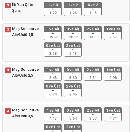
İlk Yarı Çifte
1 ve 0
1 ve 2
0 ve 2
3
Şans
1.22
1.26
1.15
Maç Sonucu ve
1 ve Alt
0 ve Alt
2 ve Alt
1 ve Üst
3
Altı/Üstü 1,5
15.25
20.95
13.80
2.57
0 ve Üst
2 ve Üst
3.58
2.13
Maç Sonucu ve
1 ve Alt
0 ve Alt
2 ve Alt
1 ve Üst
3
Altı/Üstü 2,5
8.48
5.60
7.31
2.98
0 ve Üst
2 ve Üst
6.74
2.46
Maç Sonucu ve
1 ve Alt
0 ve Alt
2 ve Alt
1 ve Üst
3
Altı/Üstü 3,5
4.13
5.64
3.57
4.71
0 ve Üst
2 ve Üst