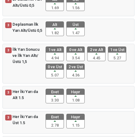
3
Altı/Üstü 0,5
1.69
1.56
Deplasman İlk
Alt
Üst
3
Yarı Altı/Üstü 0,5
1.82
1.47
İlk Yarı Sonucu
1 ve Alt
0 ve Alt
2 ve Alt
1 ve Üst
3
ve İlk Yarı Altı/
4.94
3.54
4.45
5.27
Üstü 1,5
0 ve Üst
2 ve Üst
5.07
4.36
Her İki Yarı da
Evet
Hayır
3
Alt 1.5
3.30
1.08
Her İki Yarı da
Evet
Hayır
3
Üst 1.5
2.78
1.15