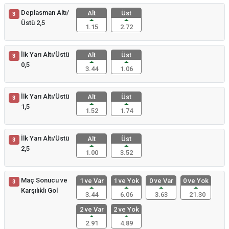
Deplasman Altı/
Alt
Üst
3
Üstü 2,5
1.15
2.72
İlk Yarı Altı/Üstü
Alt
Üst
3
0,5
3.44
1.06
İlk Yarı Altı/Üstü
Alt
Üst
3
1,5
1.52
1.74
İlk Yarı Altı/Üstü
Alt
Üst
3
2,5
1.00
3.52
Maç Sonucu ve
1 ve Var
1 ve Yok
0 ve Var
0 ve Yok
3
Karşılıklı Gol
3.44
6.06
3.63
21.30
2 ve Var
2 ve Yok
2.91
4.89