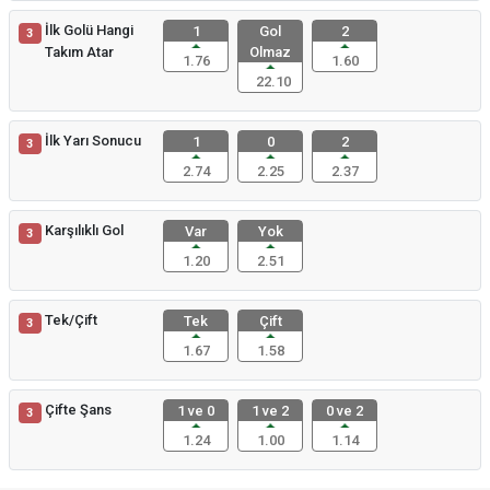
İlk Golü Hangi
1
Gol
2
3
Takım Atar
Olmaz
1.76
1.60
22.10
İlk Yarı Sonucu
1
0
2
3
2.74
2.25
2.37
Karşılıklı Gol
Var
Yok
3
1.20
2.51
Tek/Çift
Tek
Çift
3
1.67
1.58
Çifte Şans
1 ve 0
1 ve 2
0 ve 2
3
1.24
1.00
1.14