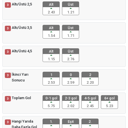
Altı/Üstü 2,5
Alt
Üst
3
2.43
1.21
Altı/Üstü 3,5
Alt
Üst
3
1.54
1.71
Altı/Üstü 4,5
Alt
Üst
3
1.15
2.76
İkinci Yarı
1
0
2
3
Sonucu
2.53
2.59
2.20
Toplam Gol
0-1 gol
2-3 gol
4-5 gol
6+ gol
3
5.75
2.02
2.45
5.23
Hangi Yarıda
1.
Eşit
2.
3
Daha Fazla Gol