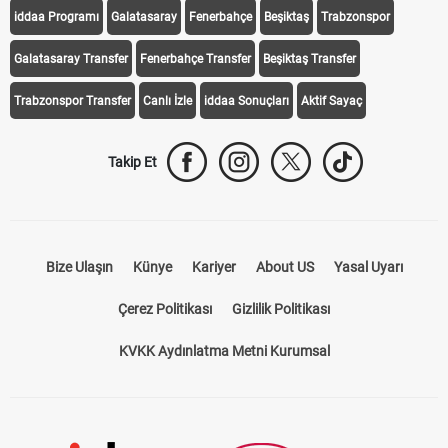
Transfer Haberleri
TV'de Bugün
Süper Lig Fikstür
Süper Lig Haberleri
iddaa Programı
Galatasaray
Fenerbahçe
Beşiktaş
Trabzonspor
Galatasaray Transfer
Fenerbahçe Transfer
Beşiktaş Transfer
Trabzonspor Transfer
Canlı İzle
iddaa Sonuçları
Aktif Sayaç
Takip Et
Bize Ulaşın
Künye
Kariyer
About US
Yasal Uyarı
Çerez Politikası
Gizlilik Politikası
KVKK Aydınlatma Metni Kurumsal