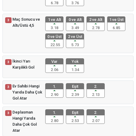
6.78
3.76
Maç Sonucu ve
1 ve Alt
0 ve Alt
2 ve Alt
1 ve Üst
3
Altı/Üstü 4,5
3.18
3.49
2.78
6.85
0 ve Üst
2 ve Üst
22.55
5.73
İkinci Yarı
Var
Yok
3
Karşılıklı Gol
2.06
1.34
Ev Sahibi Hangi
1.
Eşit
2.
3
Yarıda Daha Çok
2.90
2.39
2.13
Gol Atar
Deplasman
1.
Eşit
2.
3
Hangi Yarıda
2.80
2.53
2.07
Daha Çok Gol
Atar