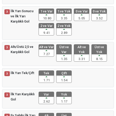
İlk Yarı Sonucu
1 ve Var
1 ve Yok
0 ve Var
0 ve Yok
3
ve İlk Yarı
10.80
3.35
5.05
3.52
Karşılıklı Gol
2 ve Var
2 ve Yok
9.41
2.89
Altı/Üstü 2,5 ve
Alt ve Var
Üst ve
Alt ve
Üst ve
3
Karşılıklı Gol
Var
Yok
Yok
7.27
1.35
3.31
8.15
İlk Yarı Tek/Çift
Tek
Çift
3
1.71
1.54
İlk Yarı Karşılıklı
Var
Yok
3
Gol
2.62
1.17
Ev Sahibi İlk Yarı
Alt
Üst