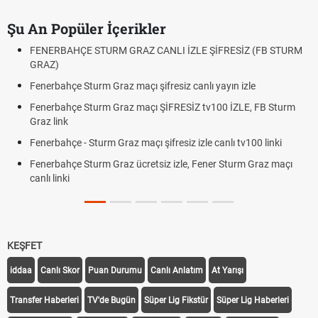
Şu An Popüler İçerikler
ERBAHÇE STURM GRAZ CANLI İZLE ŞİFRESİZ (FB STURM
Fındık 
Z)
Oldu m
rbahçe Sturm Graz maçı şifresiz canlı yayın izle
Altın Yü
Beklenti
erbahçe Sturm Graz maçı ŞİFRESİZ tv100 İZLE, FB Sturm
 link
12. Yar
Dakika 
rbahçe - Sturm Graz maçı şifresiz izle canlı tv100 linki
Fenerb
rbahçe Sturm Graz ücretsiz izle, Fener Sturm Graz maçı
Rövanş
 linki
Trabzo
Off Tari
KEŞFET
iddaa
Canlı Skor
Puan Durumu
Canlı Anlatım
At Yarışı