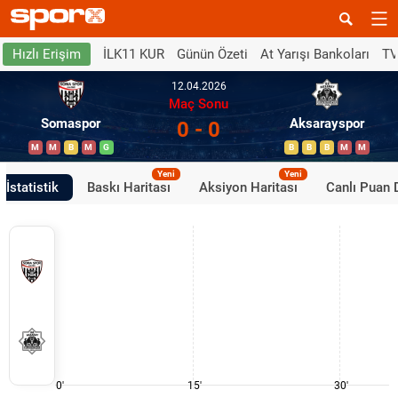
İLK11 KUR
Günün Özeti
At Yarışı Bankoları
TV
Hızlı Erişim
12.04.2026
Maç Sonu
Somaspor
Aksarayspor
0 - 0
M
M
B
M
G
B
B
B
M
M
Yeni
Yeni
İstatistik
Baskı Haritası
Aksiyon Haritası
Canlı Puan
0'
15'
30'