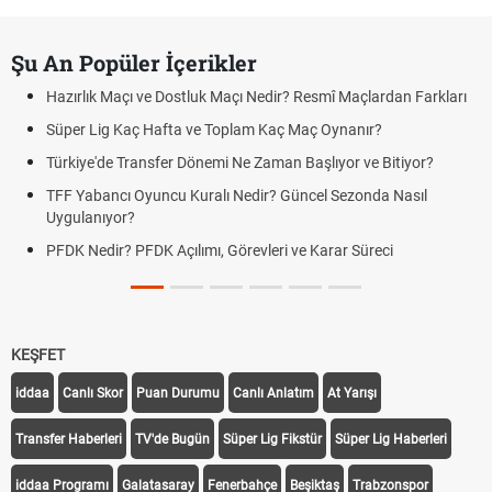
Şu An Popüler İçerikler
Hazırlık Maçı ve Dostluk Maçı Nedir? Resmî Maçlardan Farkları
Süper Lig Kaç Hafta ve Toplam Kaç Maç Oynanır?
Türkiye'de Transfer Dönemi Ne Zaman Başlıyor ve Bitiyor?
TFF Yabancı Oyuncu Kuralı Nedir? Güncel Sezonda Nasıl
Uygulanıyor?
PFDK Nedir? PFDK Açılımı, Görevleri ve Karar Süreci
KEŞFET
iddaa
Canlı Skor
Puan Durumu
Canlı Anlatım
At Yarışı
Transfer Haberleri
TV'de Bugün
Süper Lig Fikstür
Süper Lig Haberleri
iddaa Programı
Galatasaray
Fenerbahçe
Beşiktaş
Trabzonspor