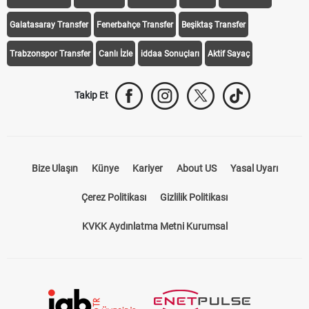
Galatasaray Transfer
Fenerbahçe Transfer
Beşiktaş Transfer
Trabzonspor Transfer
Canlı İzle
iddaa Sonuçları
Aktif Sayaç
Takip Et
Bize Ulaşın
Künye
Kariyer
About US
Yasal Uyarı
Çerez Politikası
Gizlilik Politikası
KVKK Aydınlatma Metni Kurumsal