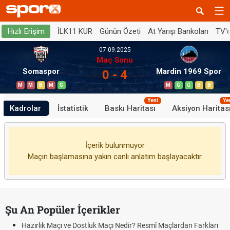
İLK11 KUR
Günün Özeti
At Yarışı Bankoları
TV'
Hızlı Erişim
07.09.2025
Maç Sonu
Somaspor
Mardin 1969 Spor
0 - 4
M
M
B
M
G
M
G
G
B
B
Yeni
Ye
Kadrolar
İstatistik
Baskı Haritası
Aksiyon Haritas
İçerik bulunmuyor
Maçın başlamasına yakın canlı anlatım başlayacaktır.
Şu An Popüler İçerikler
Hazırlık Maçı ve Dostluk Maçı Nedir? Resmî Maçlardan Farkları