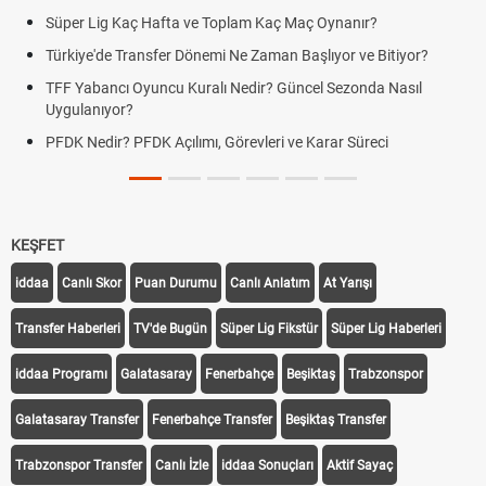
Süper Lig Kaç Hafta ve Toplam Kaç Maç Oynanır?
Türkiye'de Transfer Dönemi Ne Zaman Başlıyor ve Bitiyor?
TFF Yabancı Oyuncu Kuralı Nedir? Güncel Sezonda Nasıl
Uygulanıyor?
PFDK Nedir? PFDK Açılımı, Görevleri ve Karar Süreci
KEŞFET
iddaa
Canlı Skor
Puan Durumu
Canlı Anlatım
At Yarışı
Transfer Haberleri
TV'de Bugün
Süper Lig Fikstür
Süper Lig Haberleri
iddaa Programı
Galatasaray
Fenerbahçe
Beşiktaş
Trabzonspor
Galatasaray Transfer
Fenerbahçe Transfer
Beşiktaş Transfer
Trabzonspor Transfer
Canlı İzle
iddaa Sonuçları
Aktif Sayaç