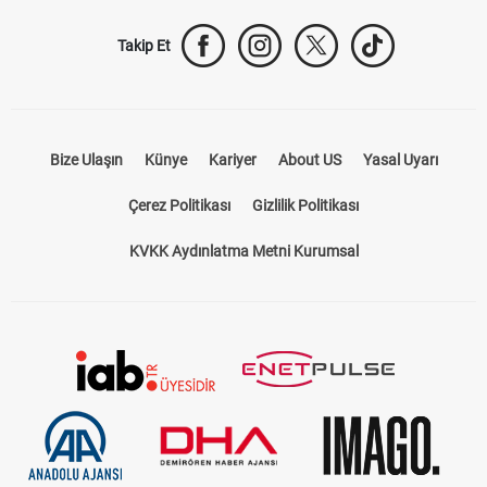
Takip Et
Bize Ulaşın
Künye
Kariyer
About US
Yasal Uyarı
Çerez Politikası
Gizlilik Politikası
KVKK Aydınlatma Metni Kurumsal