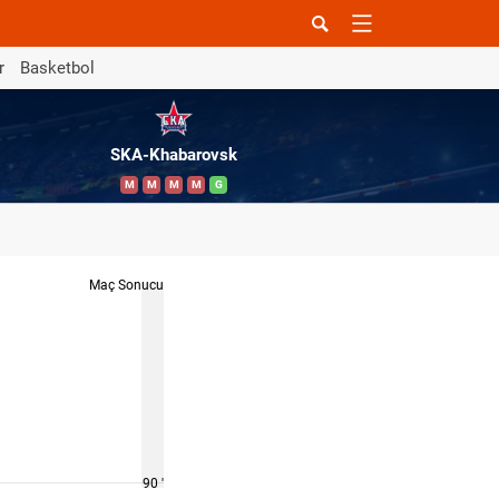
r
Basketbol
SKA-Khabarovsk
M
M
M
M
G
Maç Sonucu
90 '