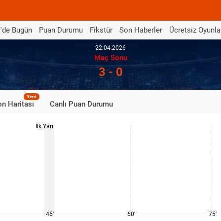
'de Bugün
Puan Durumu
Fikstür
Son Haberler
Ücretsiz Oyunla
22.04.2026
Maç Sonu
3 - 0
Yeni
n Haritası
Canlı Puan Durumu
İlk Yarı
45'
60'
75'