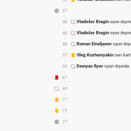
37'
Vladislav Bragin
oyun dışın
46'
Vladislav Bragin
oyun dışın
46'
Roman Emeljanov
oyun dışı
46'
Oleg Kozhemyakin
sarı kar
57'
Demyan Ilyev
oyun dışında.
66'
67'
69'
71'
72'
77'