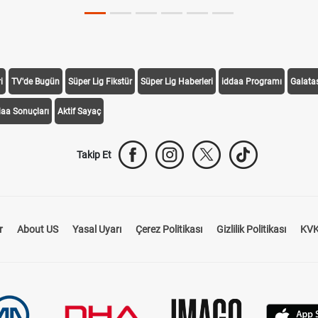
i
TV'de Bugün
Süper Lig Fikstür
Süper Lig Haberleri
iddaa Programı
Galata
daa Sonuçları
Aktif Sayaç
Takip Et
r
About US
Yasal Uyarı
Çerez Politikası
Gizlilik Politikası
KVK