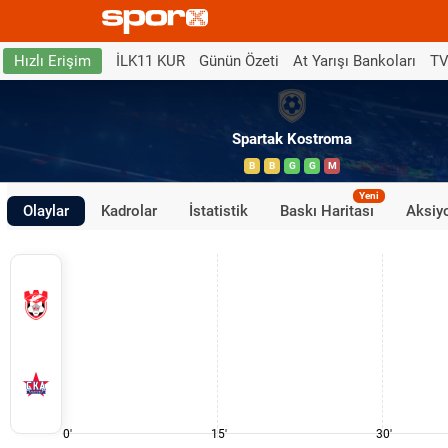
İLK11 KUR
Günün Özeti
At Yarışı Bankoları
TV
Hızlı Erişim
Spartak Kostroma
B
B
G
G
M
Yeni
Olaylar
Kadrolar
İstatistik
Baskı Haritası
Aksiyo
0'
15'
30'