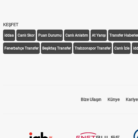
KEŞFET
iddaa
Canlı Skor
Puan Durumu
Canlı Anlatım
At Yarışı
Transfer Haberler
Fenerbahçe Transfer
Beşiktaş Transfer
Trabzonspor Transfer
Canlı İzle
id
Bize Ulaşın
Künye
Kariye