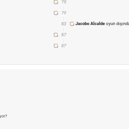
79'
79'
Jacobo Alcalde
oyun dışınd
83'
87'
87'
yor?