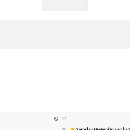
14'
Yaroslav Grebenkin
sarı kar
30'