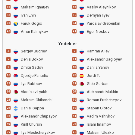
Maksim Ignatjev
Vasiliy Aleynikov
18
55
Ivan Enin
Demyan Ilyev
35
82
Faruk Gogic
Yaroslav Grebenkin
88
84
Amur Kalmykov
Egor Noskov
90
91
Yedekler
Sergey Bugriev
Kamran Aliev
3
7
Denis Bokov
Aleksandr Gagloyev
7
11
Dmitri Sadov
Danila Yanov
8
13
Djordje Pantelic
Jordi Tur
10
20
Ilya Rubtsov
Gleb Gurban
13
21
Vladislav Lyakh
Aleksandr Mukhin
19
29
Maksim Chikanchi
Roman Prishchepov
23
40
Daniel Sappa
Stepan Glotov
25
50
Aleksandr Chupayov
Vadim Vshivkov
38
54
Kirill Chursin
Islam Imamov
69
78
Ilya Meshcheryakov
Maksim Ulezko
77
95