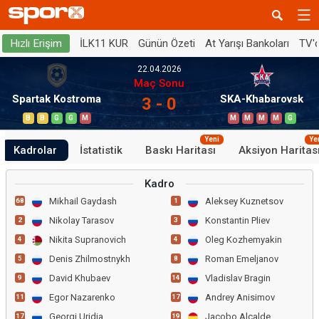
İLK11 KUR
Günün Özeti
At Yarışı Bankoları
TV'
Hızlı Erişim
22.04.2026
Maç Sonu
Spartak Kostroma
SKA-Khabarovsk
3 - 0
B
B
G
G
M
M
M
M
M
G
Yeni
Ye
Kadrolar
İstatistik
Baskı Haritası
Aksiyon Haritas
Kadro
Mikhail Gaydash
Aleksey Kuznetsov
68
1
Nikolay Tarasov
Konstantin Pliev
2
3
Nikita Supranovich
Oleg Kozhemyakin
4
4
Denis Zhilmostnykh
Roman Emeljanov
5
8
David Khubaev
Vladislav Bragin
9
14
Egor Nazarenko
Andrey Anisimov
11
17
Georgi Uridia
Jacobo Alcalde
17
19