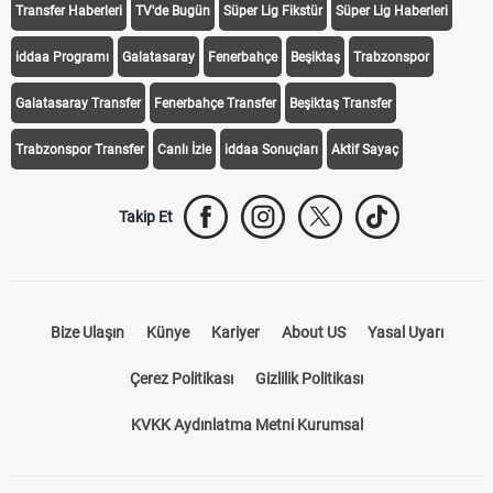
Transfer Haberleri
TV'de Bugün
Süper Lig Fikstür
Süper Lig Haberleri
iddaa Programı
Galatasaray
Fenerbahçe
Beşiktaş
Trabzonspor
Galatasaray Transfer
Fenerbahçe Transfer
Beşiktaş Transfer
Trabzonspor Transfer
Canlı İzle
iddaa Sonuçları
Aktif Sayaç
Takip Et
Bize Ulaşın
Künye
Kariyer
About US
Yasal Uyarı
Çerez Politikası
Gizlilik Politikası
KVKK Aydınlatma Metni Kurumsal