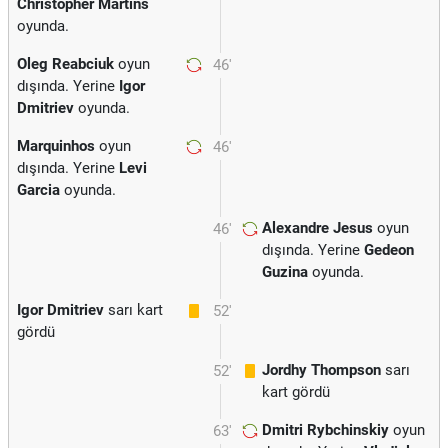
Christopher Martins
oyunda.
Oleg Reabciuk
oyun
46'
dışında. Yerine
Igor
Dmitriev
oyunda.
Marquinhos
oyun
46'
dışında. Yerine
Levi
Garcia
oyunda.
Alexandre Jesus
oyun
46'
dışında. Yerine
Gedeon
Guzina
oyunda.
Igor Dmitriev
sarı kart
52'
gördü
Jordhy Thompson
sarı
52'
kart gördü
Dmitri Rybchinskiy
oyun
63'