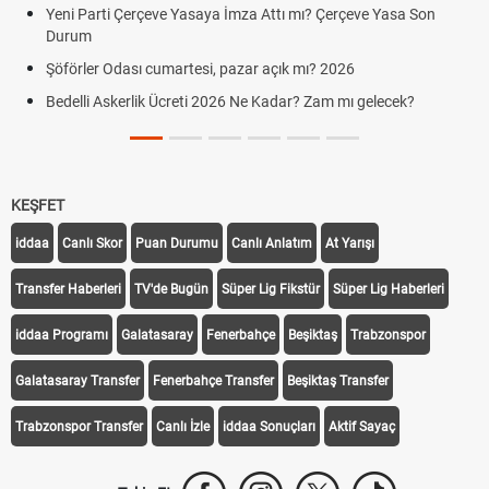
Yeni Parti Çerçeve Yasaya İmza Attı mı? Çerçeve Yasa Son
Durum
Şöförler Odası cumartesi, pazar açık mı? 2026
Bedelli Askerlik Ücreti 2026 Ne Kadar? Zam mı gelecek?
KEŞFET
iddaa
Canlı Skor
Puan Durumu
Canlı Anlatım
At Yarışı
Transfer Haberleri
TV'de Bugün
Süper Lig Fikstür
Süper Lig Haberleri
iddaa Programı
Galatasaray
Fenerbahçe
Beşiktaş
Trabzonspor
Galatasaray Transfer
Fenerbahçe Transfer
Beşiktaş Transfer
Trabzonspor Transfer
Canlı İzle
iddaa Sonuçları
Aktif Sayaç