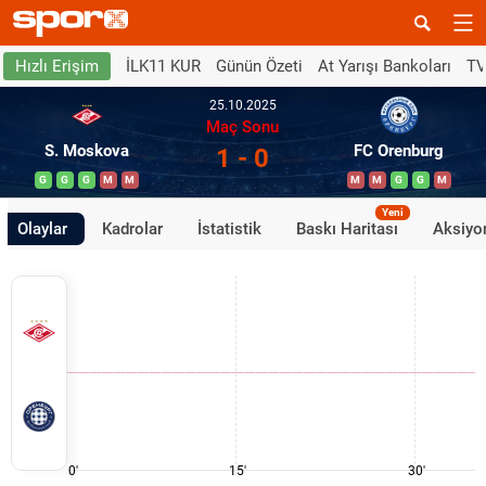
İLK11 KUR
Günün Özeti
At Yarışı Bankoları
TV
Hızlı Erişim
25.10.2025
Maç Sonu
S. Moskova
FC Orenburg
1 - 0
G
G
G
M
M
M
M
G
G
M
Yeni
Olaylar
Kadrolar
İstatistik
Baskı Haritası
Aksiyon
0'
15'
30'