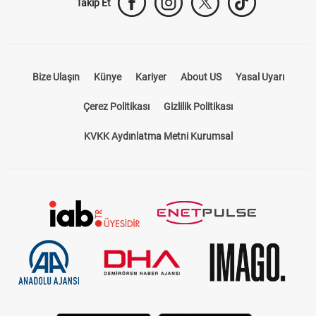
Takip Et
Bize Ulaşın
Künye
Kariyer
About US
Yasal Uyarı
Çerez Politikası
Gizlilik Politikası
KVKK Aydınlatma Metni Kurumsal