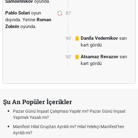
Samoshnikov
oyunda.
Pablo Solari
oyun
87'
dışında. Yerine
Roman
Zobnin
oyunda.
Danila Vedernikov
sarı
90'
kart gördü
Atsamaz Revazov
sarı
90'
kart gördü
Şu An Popüler İçerikler
Pazar Günü İnşaat Çalışması Yapılır mı? Pazar Günü İnşaat
Yapmak Yasak mı?
Manifest Hilal Gruptan Ayrıldı mı? Hilal Yelekçi Manifest'ten
Ayrıldı mı?