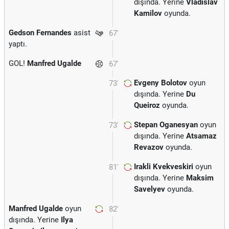
dışında. Yerine
Vladislav
Kamilov
oyunda.
Gedson Fernandes
asist
67'
yaptı.
GOL!
Manfred Ugalde
67'
Evgeny Bolotov
oyun
73'
dışında. Yerine
Du
Queiroz
oyunda.
Stepan Oganesyan
oyun
73'
dışında. Yerine
Atsamaz
Revazov
oyunda.
Irakli Kvekveskiri
oyun
81'
dışında. Yerine
Maksim
Savelyev
oyunda.
Manfred Ugalde
oyun
82'
dışında. Yerine
Ilya