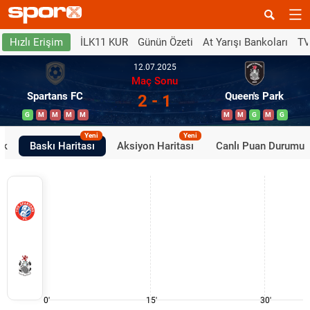
İLK11 KUR
Günün Özeti
At Yarışı Bankoları
TV
Hızlı Erişim
12.07.2025
Maç Sonu
Spartans FC
Queen's Park
2 - 1
G
M
M
M
M
M
M
G
M
G
Yeni
Yeni
ik
Baskı Haritası
Aksiyon Haritası
Canlı Puan Durumu
0'
15'
30'