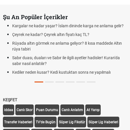
Şu An Popüler İçerikler
Kargalar ne kadar yaşar? İslam dininde karga ne anlama gelir?
Çeyrek ne kadar? Çeyrek altın fiyatı kaç TL?
Rüyada altın görmek ne anlama geliyor? 8 kısa maddede Altın
rüya tabiri
Sabır duası, duaları ve Sabır ile ilgili ayetler hadisler! Kuran'da
sabır nasıl anlatılır?
Kediler neden kusar? Kedi kustuktan sonra ne yapılmalı
KEŞFET
iddaa
Canlı Skor
Puan Durumu
Canlı Anlatım
At Yarışı
Transfer Haberleri
TV'de Bugün
Süper Lig Fikstür
Süper Lig Haberleri