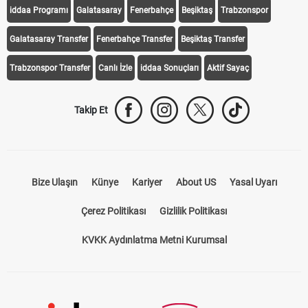
iddaa Programı
Galatasaray
Fenerbahçe
Beşiktaş
Trabzonspor
Galatasaray Transfer
Fenerbahçe Transfer
Beşiktaş Transfer
Trabzonspor Transfer
Canlı İzle
iddaa Sonuçları
Aktif Sayaç
Takip Et
Bize Ulaşın
Künye
Kariyer
About US
Yasal Uyarı
Çerez Politikası
Gizlilik Politikası
KVKK Aydınlatma Metni Kurumsal