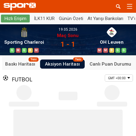
İLK11 KUR
Günün Özeti
At Yarışı Bankoları
TV'
Hızlı Erişim
19.05.2026
Maç Sonu
Sporting Charleroi
OH Leuven
1 - 1
G
M
G
B
M
M
M
B
G
G
Yeni
Yeni
Baskı Haritası
Aksiyon Haritası
Canlı Puan Durumu
FUTBOL
GMT +00:00