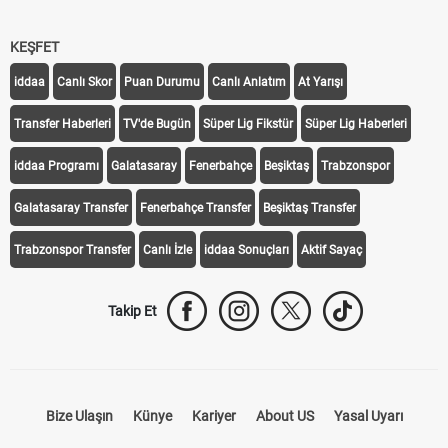
KEŞFET
iddaa
Canlı Skor
Puan Durumu
Canlı Anlatım
At Yarışı
Transfer Haberleri
TV'de Bugün
Süper Lig Fikstür
Süper Lig Haberleri
iddaa Programı
Galatasaray
Fenerbahçe
Beşiktaş
Trabzonspor
Galatasaray Transfer
Fenerbahçe Transfer
Beşiktaş Transfer
Trabzonspor Transfer
Canlı İzle
iddaa Sonuçları
Aktif Sayaç
Takip Et
Bize Ulaşın
Künye
Kariyer
About US
Yasal Uyarı