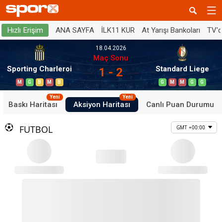
ANA SAYFA
İLK11 KUR
At Yarışı Bankoları
TV'
Hızlı Erişim
18.04.2026
Maç Sonu
Sporting Charleroi
Standard Liege
1 - 2
M
G
B
M
B
G
M
M
G
G
Yeni
Yeni
Baskı Haritası
Aksiyon Haritası
Canlı Puan Durumu
FUTBOL
GMT +00:00