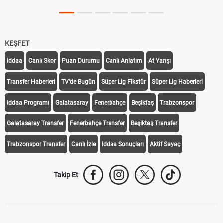
KEŞFET
iddaa
Canlı Skor
Puan Durumu
Canlı Anlatım
At Yarışı
Transfer Haberleri
TV'de Bugün
Süper Lig Fikstür
Süper Lig Haberleri
iddaa Programı
Galatasaray
Fenerbahçe
Beşiktaş
Trabzonspor
Galatasaray Transfer
Fenerbahçe Transfer
Beşiktaş Transfer
Trabzonspor Transfer
Canlı İzle
iddaa Sonuçları
Aktif Sayaç
Takip Et